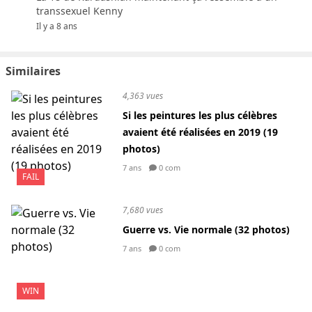
transsexuel Kenny
Il y a 8 ans
Similaires
4,363 vues
Si les peintures les plus célèbres
avaient été réalisées en 2019 (19
photos)
7 ans
0 com
FAIL
7,680 vues
Guerre vs. Vie normale (32 photos)
7 ans
0 com
WIN