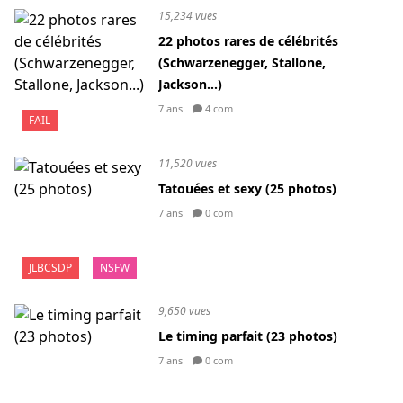
15,234 vues
22 photos rares de célébrités
(Schwarzenegger, Stallone,
Jackson...)
7 ans
4 com
FAIL
11,520 vues
Tatouées et sexy (25 photos)
7 ans
0 com
JLBCSDP
NSFW
9,650 vues
Le timing parfait (23 photos)
7 ans
0 com