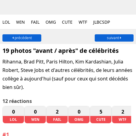
LOL
WIN
FAIL
OMG
CUTE
WTF
JLBCSDP
précédent
suivant
19 photos "avant / après" de célébrités
Rihanna, Brad Pitt, Paris Hilton, Kim Kardashian, Julia
Robert, Steve Jobs et d'autres célébrités, de leurs années
collège à aujourd'hui (sauf pour ceux qui sont décédés
bien sûr).
12
réactions
0
0
2
0
5
2
LOL
WIN
FAIL
OMG
CUTE
WTF
#1