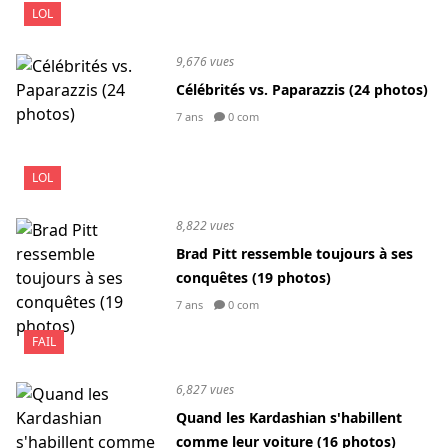
LOL
9,676 vues
Célébrités vs. Paparazzis (24 photos)
7 ans
0 com
LOL
8,822 vues
Brad Pitt ressemble toujours à ses
conquêtes (19 photos)
7 ans
0 com
FAIL
6,827 vues
Quand les Kardashian s'habillent
comme leur voiture (16 photos)