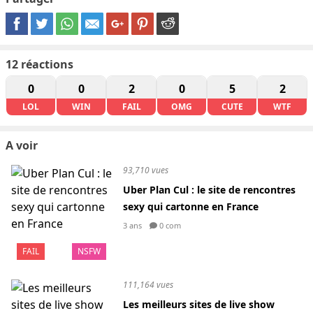
12
réactions
0
0
2
0
5
2
LOL
WIN
FAIL
OMG
CUTE
WTF
A voir
93,710 vues
Uber Plan Cul : le site de rencontres
sexy qui cartonne en France
3 ans
0 com
FAIL
NSFW
111,164 vues
Les meilleurs sites de live show