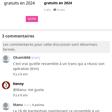
gratuits en 2024
2 ans
0 com
NSFW
3 commentaires
Les commentaires pour cette discussion sont désormais
fermés.
Okami666
[21d!1]
C'est vrai qu'elle ressemble à un trans qui a réussi son
opération (Kim)
Il y a 8 ans
Kenny
@Manu: me gusta
Il y a 8 ans
Manu
4 points.
[fa6!a]
La 18 de Kardashian maintenant ça ressemble à un