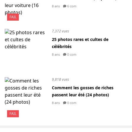
8 ans
6 com
FAIL
7,372 vues
25 photos rares et cultes de
célébrités
8 ans
0 com
9,818 vues
Comment les gosses de riches
passent leur été (24 photos)
8 ans
0 com
FAIL