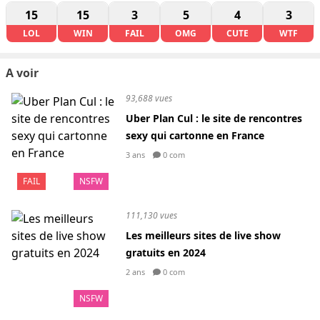
15
15
3
5
4
3
LOL
WIN
FAIL
OMG
CUTE
WTF
A voir
93,688 vues
Uber Plan Cul : le site de rencontres
sexy qui cartonne en France
3 ans
0 com
FAIL
NSFW
111,130 vues
Les meilleurs sites de live show
gratuits en 2024
2 ans
0 com
NSFW