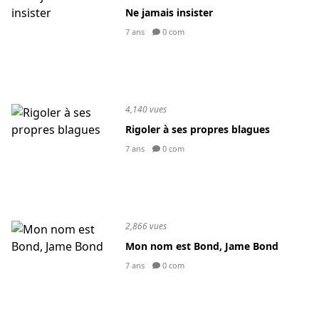
Ne jamais insister
7 ans
0 com
4,140 vues
Rigoler à ses propres blagues
7 ans
0 com
2,866 vues
Mon nom est Bond, Jame Bond
7 ans
0 com