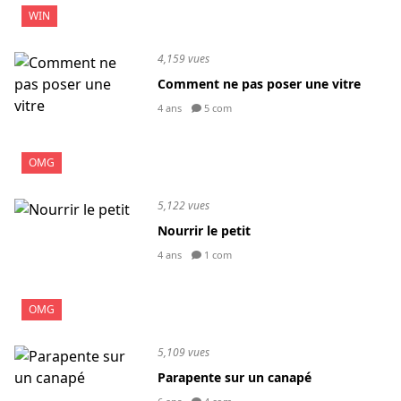
WIN
4,159 vues
Comment ne pas poser une vitre
4 ans
5 com
OMG
5,122 vues
Nourrir le petit
4 ans
1 com
OMG
5,109 vues
Parapente sur un canapé