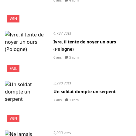
6 ans
4 com
WIN
4,737 vues
Ivre, il tente de noyer un ours
(Pologne)
6 ans
5 com
FAIL
3,290 vues
Un soldat dompte un serpent
7 ans
1 com
WIN
2,033 vues