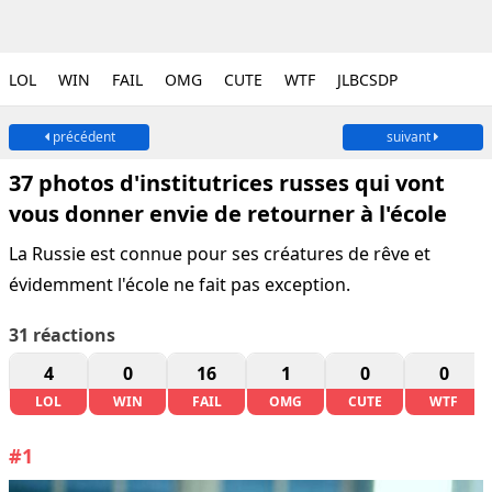
LOL
WIN
FAIL
OMG
CUTE
WTF
JLBCSDP
précédent
suivant
37 photos d'institutrices russes qui vont
vous donner envie de retourner à l'école
La Russie est connue pour ses créatures de rêve et
évidemment l'école ne fait pas exception.
31
réactions
4
0
16
1
0
0
LOL
WIN
FAIL
OMG
CUTE
WTF
#1