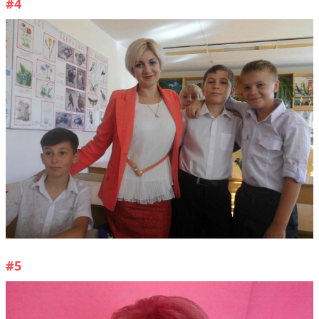
#4
#5