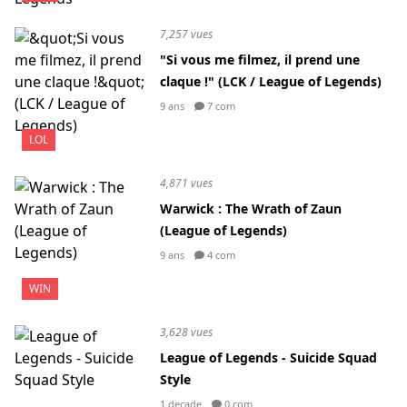
7,257 vues
"Si vous me filmez, il prend une
claque !" (LCK / League of Legends)
9 ans
7 com
LOL
4,871 vues
Warwick : The Wrath of Zaun
(League of Legends)
9 ans
4 com
WIN
3,628 vues
League of Legends - Suicide Squad
Style
1 decade
0 com