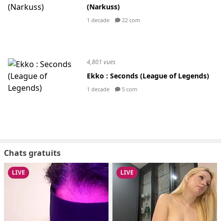
(Narkuss)
1 decade
22 com
4,801 vues
Ekko : Seconds (League of Legends)
1 decade
5 com
Chats gratuits