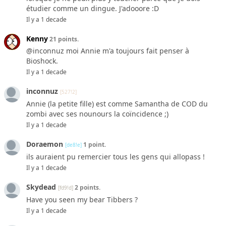
étudier comme un dingue. J'adooore :D
Il y a 1 decade
Kenny
21 points.
@inconnuz moi Annie m'a toujours fait penser à
Bioshock.
Il y a 1 decade
inconnuz
[527!2]
Annie (la petite fille) est comme Samantha de COD du
zombi avec ses nounours la coïncidence ;)
Il y a 1 decade
Doraemon
1 point.
[de8!e]
ils auraient pu remercier tous les gens qui allopass !
Il y a 1 decade
Skydead
2 points.
[fd9!d]
Have you seen my bear Tibbers ?
Il y a 1 decade