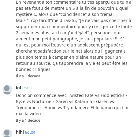
En revenant à ton commentaire tu t'es aperçu que tu n'a
pas été foutu de mettre un S à la fin de pouvoir( ), quel
mystère!!...alors que "coïncidence" à son tréma.
Mais "Trop tard!!"me diras-tu, "Je ne vais pas chercher à
supprimer mon commentaire pour y corriger cette faute
2 semaines plus tard car j'ai déjà 42 personnes qui
aiment mon petit paragraphe, je suis populaire !!! :)"...
qui est pour moi l’œuvre d'un adolescent prépubère
cherchant satisfaction sur le net alors qu'il gagnerais
plus son temps à camper en pleine nature pour un
retour au source. Ça t'apprendra la vie et peut être les
bonnes critiques.
Il y a 1 decade
lol
[75f!5]
Donc on commence avec Twisted Fate Vs Fiddlesticks -
Ryze vs Nocturne - Garen vs Katarina - Garen vs
Tryndamere - Annie vs Trymdamere Et le baron qui fini
mal la video...
Il y a 1 decade
hihi
[e5c!5]