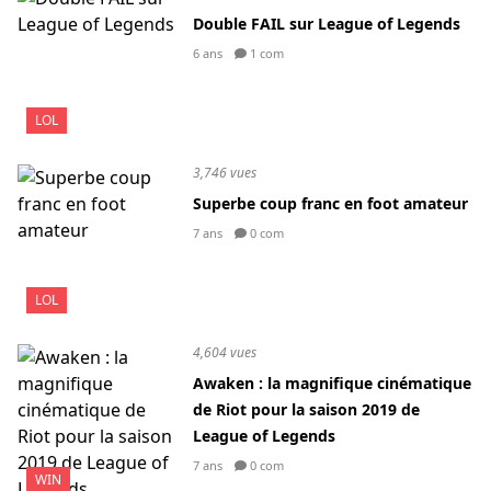
Double FAIL sur League of Legends
6 ans
1 com
LOL
3,746 vues
Superbe coup franc en foot amateur
7 ans
0 com
LOL
4,604 vues
Awaken : la magnifique cinématique
de Riot pour la saison 2019 de
League of Legends
7 ans
0 com
WIN