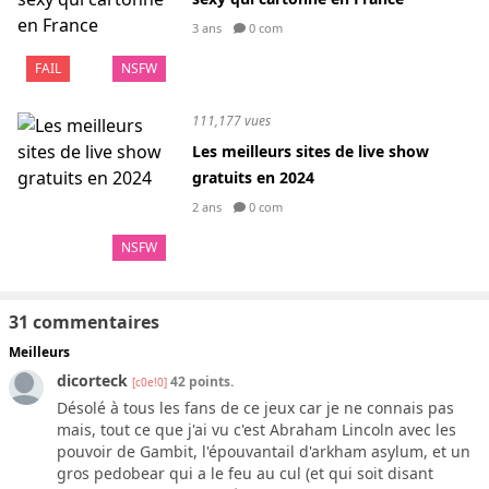
3 ans
0 com
FAIL
NSFW
111,177 vues
Les meilleurs sites de live show
gratuits en 2024
2 ans
0 com
NSFW
31 commentaires
Meilleurs
dicorteck
42 points.
[c0e!0]
Désolé à tous les fans de ce jeux car je ne connais pas
mais, tout ce que j'ai vu c'est Abraham Lincoln avec les
pouvoir de Gambit, l'épouvantail d'arkham asylum, et un
gros pedobear qui a le feu au cul (et qui soit disant