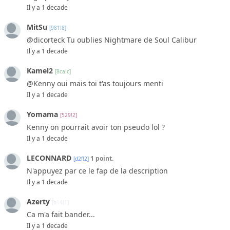
Il y a 1 decade
MitSu
[981!8]
@dicorteck Tu oublies Nightmare de Soul Calibur
Il y a 1 decade
Kamel2
[8ca!c]
@Kenny oui mais toi t'as toujours menti
Il y a 1 decade
Yomama
[529!2]
Kenny on pourrait avoir ton pseudo lol ?
Il y a 1 decade
LECONNARD
1 point.
[d2f!2]
N'appuyez par ce le fap de la description
Il y a 1 decade
Azerty
[b14!1]
Ca m'a fait bander...
Il y a 1 decade