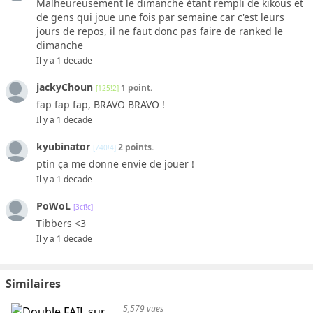
Malheureusement le dimanche étant rempli de kikous et
de gens qui joue une fois par semaine car c'est leurs
jours de repos, il ne faut donc pas faire de ranked le
dimanche
Il y a 1 decade
jackyChoun
1 point.
[125!2]
fap fap fap, BRAVO BRAVO !
Il y a 1 decade
kyubinator
2 points.
[740!4]
ptin ça me donne envie de jouer !
Il y a 1 decade
PoWoL
[3cf!c]
Tibbers <3
Il y a 1 decade
Similaires
5,579 vues