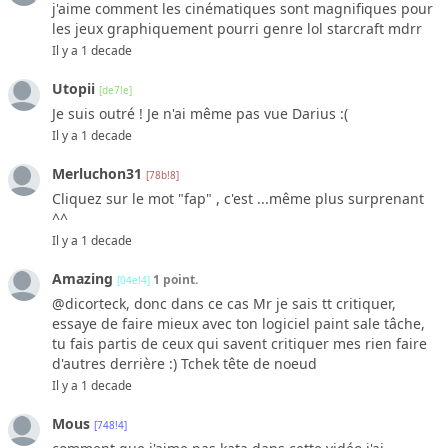
j'aime comment les cinématiques sont magnifiques pour
les jeux graphiquement pourri genre lol starcraft mdrr
Il y a 1 decade
Utopii
[de7!e]
Je suis outré ! Je n'ai même pas vue Darius :(
Il y a 1 decade
Merluchon31
[78b!8]
Cliquez sur le mot "fap" , c'est ...même plus surprenant
^^
Il y a 1 decade
Amazing
1 point.
[04e!4]
@dicorteck, donc dans ce cas Mr je sais tt critiquer,
essaye de faire mieux avec ton logiciel paint sale tâche,
tu fais partis de ceux qui savent critiquer mes rien faire
d'autres derrière :) Tchek tête de noeud
Il y a 1 decade
Mous
[748!4]