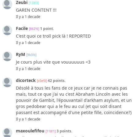
Zeubi
[138!3]
GAREN CONTENT !!!
Il y a 1 decade
Facile
1 point.
[862!6]
C'est quoi ce troll pick là ! REPORTED
Il y a 1 decade
RyM
[9b3!b]
Je cours plus vite que vouuuuuus <3
Il y a 1 decade
dicorteck
42 points.
[c0e!0]
Désolé à tous les fans de ce jeux car je ne connais pas
mais, tout ce que j'ai vu c'est Abraham Lincoln avec les
pouvoir de Gambit, l'épouvantail d'arkham asylum, et un
gros pedobear qui a le feu au cul (et qui soit disant
passant est accompagné d'une petite fille, coïncidence?)
Il y a 1 decade
maxoulefifou
3 points.
[118!1]