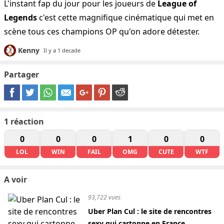
L'instant fap du jour pour les joueurs de
League of
Legends
c'est cette magnifique cinématique qui met en
scène tous ces champions OP qu'on adore détester.
Kenny
Il y a 1 decade
Partager
1
réaction
0
0
0
1
0
0
LOL
WIN
FAIL
OMG
CUTE
WTF
A voir
93,722 vues
Uber Plan Cul : le site de rencontres
sexy qui cartonne en France