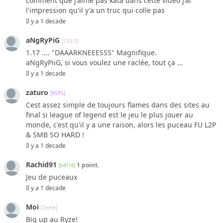
comment que j'aime pas kata dans cette vidéo j'ai
l'impression qu'il y'a un truc qui colle pas
Il y a 1 decade
aNgRyPiG
[133!3]
1.17 .... "DAAARKNEEESSS" Magnifique.
aNgRyPiiG, si vous voulez une raclée, tout ça ...
Il y a 1 decade
zaturo
[95f!5]
Cest assez simple de toujours flames dans des sites au
final si league of legend est le jeu le plus jouer au
monde, c'est qu'il y a une raison, alors les puceau FU L2P
& SMB SO HARD !
Il y a 1 decade
Rachid91
1 point.
[b41!4]
Jeu de puceaux
Il y a 1 decade
Moi
[7ee!e]
Big up au Ryze!