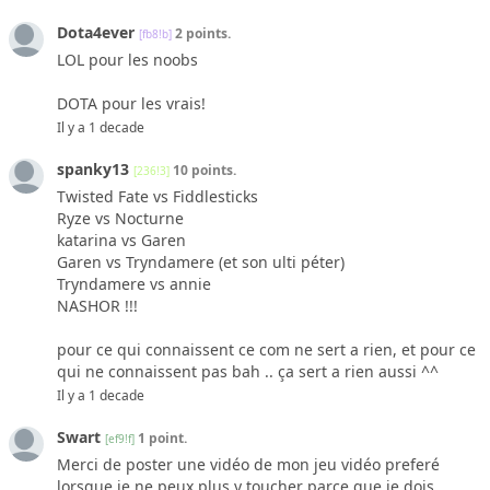
Dota4ever
2 points.
[fb8!b]
LOL pour les noobs
DOTA pour les vrais!
Il y a 1 decade
spanky13
10 points.
[236!3]
Twisted Fate vs Fiddlesticks
Ryze vs Nocturne
katarina vs Garen
Garen vs Tryndamere (et son ulti péter)
Tryndamere vs annie
NASHOR !!!
pour ce qui connaissent ce com ne sert a rien, et pour ce
qui ne connaissent pas bah .. ça sert a rien aussi ^^
Il y a 1 decade
Swart
1 point.
[ef9!f]
Merci de poster une vidéo de mon jeu vidéo preferé
lorsque je ne peux plus y toucher parce que je dois