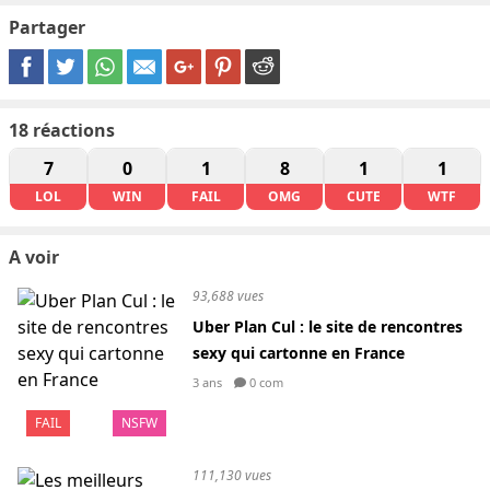
Partager
18
réactions
7
0
1
8
1
1
LOL
WIN
FAIL
OMG
CUTE
WTF
A voir
93,688 vues
Uber Plan Cul : le site de rencontres
sexy qui cartonne en France
3 ans
0 com
FAIL
NSFW
111,130 vues