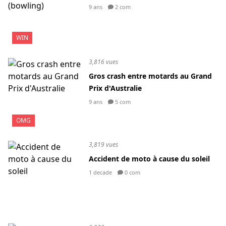
9 ans
2 com
WIN
3,816 vues
Gros crash entre motards au Grand
Prix d'Australie
9 ans
5 com
OMG
3,819 vues
Accident de moto à cause du soleil
1 decade
0 com