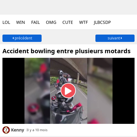
LOL
WIN
FAIL
OMG
CUTE
WTF
JLBCSDP
précédent
suivant
Accident bowling entre plusieurs motards
Kenny
Il y a 10 mois