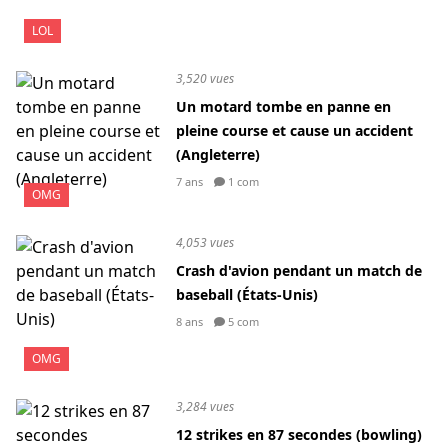
LOL
3,520 vues
Un motard tombe en panne en
pleine course et cause un accident
(Angleterre)
7 ans
1 com
OMG
4,053 vues
Crash d'avion pendant un match de
baseball (États-Unis)
8 ans
5 com
OMG
3,284 vues
12 strikes en 87 secondes (bowling)