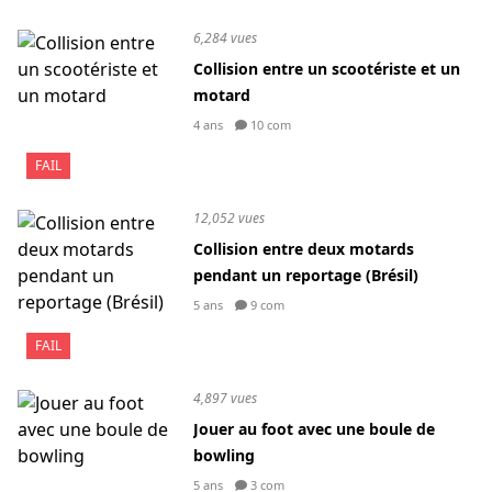
6,284 vues
Collision entre un scootériste et un
motard
4 ans
10 com
FAIL
12,052 vues
Collision entre deux motards
pendant un reportage (Brésil)
5 ans
9 com
FAIL
4,897 vues
Jouer au foot avec une boule de
bowling
5 ans
3 com