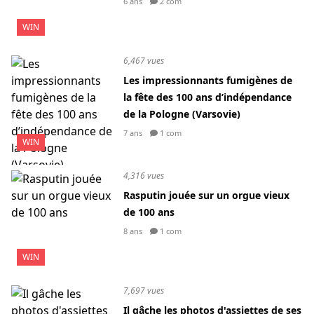
6 ans
2 com
WIN
6,467 vues
Les impressionnants fumigènes de
la fête des 100 ans d’indépendance
de la Pologne (Varsovie)
7 ans
1 com
WIN
4,316 vues
Rasputin jouée sur un orgue vieux
de 100 ans
8 ans
1 com
WIN
7,697 vues
Il gâche les photos d'assiettes de ses