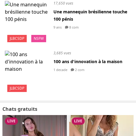
17,650 vues
Une mannequin brésilienne touche
100 pénis
9 ans
8 com
JLBCSDP
NSFW
3,685 vues
100 ans d'innovation à la maison
1 decade
2 com
JLBCSDP
Chats gratuits