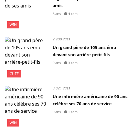
amis
8 ans
4 com
WIN
2,900 vues
Un grand père de 105 ans ému
devant son arrière-petit-fils
9 ans
3 com
CUTE
3,021 vues
Une infirmière américaine de 90 ans
célèbre ses 70 ans de service
9 ans
1 com
WIN