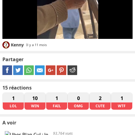
Kenny
Il y a 11 mois
Partager
15
réactions
1
10
1
0
2
1
LOL
WIN
FAIL
OMG
CUTE
WTF
A voir
93,764 vues