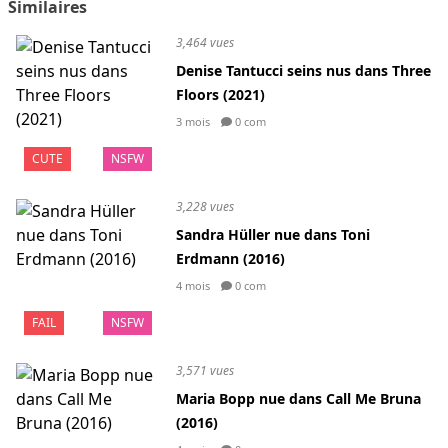
Similaires
3,464 vues
Denise Tantucci seins nus dans Three
Floors (2021)
3 mois
0 com
CUTE
NSFW
3,228 vues
Sandra Hüller nue dans Toni
Erdmann (2016)
4 mois
0 com
FAIL
NSFW
3,571 vues
Maria Bopp nue dans Call Me Bruna
(2016)