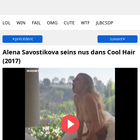
LOL
WIN
FAIL
OMG
CUTE
WTF
JLBCSDP
précédent
suivant
Alena Savostikova seins nus dans Cool Hair
(2017)