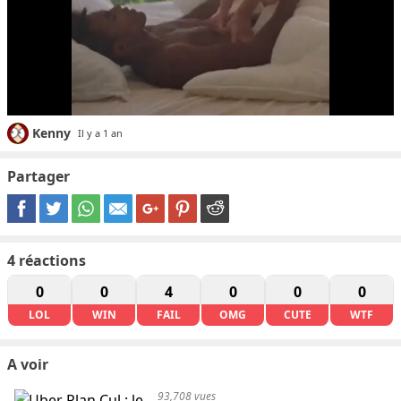
Kenny
Il y a 1 an
Partager
4
réactions
0
0
4
0
0
0
LOL
WIN
FAIL
OMG
CUTE
WTF
A voir
93,708 vues