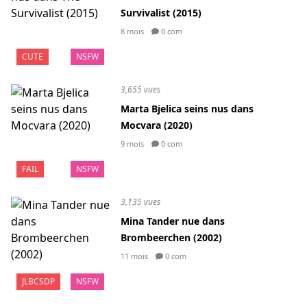
Survivalist (2015)
8 mois
0 com
CUTE
NSFW
3,655 vues
Marta Bjelica seins nus dans
Mocvara (2020)
9 mois
0 com
FAIL
NSFW
3,135 vues
Mina Tander nue dans
Brombeerchen (2002)
11 mois
0 com
JLBCSDP
NSFW