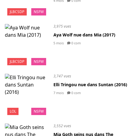
4 mois
0 com
JLBCSDP
NSFW
3,975 vues
Aya Wolf nue dans Mia (2017)
5 mois
0 com
JLBCSDP
NSFW
3,747 vues
Elli Tringou nue dans Suntan (2016)
7 mois
0 com
LOL
NSFW
3,552 vues
Mia Goth seins nus dans The