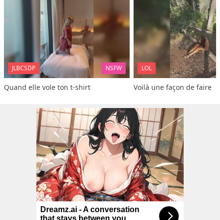
JLBCSDP
NSFW
LOL
Quand elle vole ton t-shirt
Voilà une façon de faire