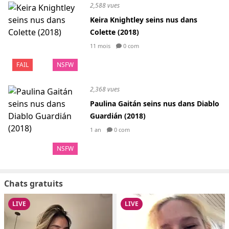
2,588 vues
Keira Knightley seins nus dans
Colette (2018)
11 mois
0 com
FAIL
NSFW
2,368 vues
Paulina Gaitán seins nus dans Diablo
Guardián (2018)
1 an
0 com
NSFW
Chats gratuits