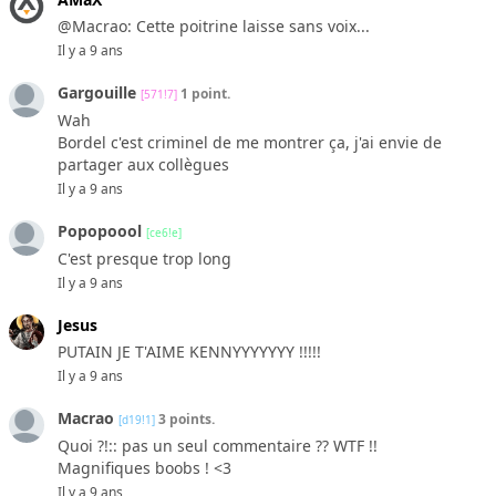
@Macrao: Cette poitrine laisse sans voix...
Il y a 9 ans
Gargouille
1 point.
[571!7]
Wah
Bordel c'est criminel de me montrer ça, j'ai envie de
partager aux collègues
Il y a 9 ans
Popopoool
[ce6!e]
C'est presque trop long
Il y a 9 ans
Jesus
PUTAIN JE T'AIME KENNYYYYYYY !!!!!
Il y a 9 ans
Macrao
3 points.
[d19!1]
Quoi ?!:: pas un seul commentaire ?? WTF !!
Magnifiques boobs ! <3
Il y a 9 ans