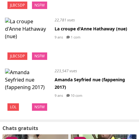
JLBCSDP
NSFW
22,781 vues
La croupe d'Anne Hathaway (nue)
9 ans
1 com
JLBCSDP
NSFW
223,547 vues
Amanda Seyfried nue (fappening
2017)
9 ans
10 com
LOL
NSFW
Chats gratuits