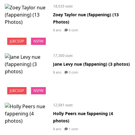
18,035 vues
Zoey Taylor nue (fappening) (13
Photos)
8 ans
6 com
JLBCSDP
NSFW
17,300 vues
Jane Levy nue (fappening) (3 photos)
8 ans
0 com
JLBCSDP
NSFW
12,981 vues
Holly Peers nue fappening (4
photos)
8 ans
1 com