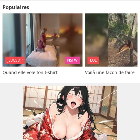
Populaires
JLBCSDP
NSFW
LOL
Quand elle vole ton t-shirt
Voilà une façon de faire