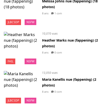
Melissa Johns nue (fappening) (18
photos)
8 ans
1 com
JLBCSDP
NSFW
10,070 vues
Heather Marks nue (fappening) (2
photos)
8 ans
0 com
FAIL
NSFW
13,050 vues
Maria Kanellis nue (fappening) (2
photos)
8 ans
0 com
JLBCSDP
NSFW