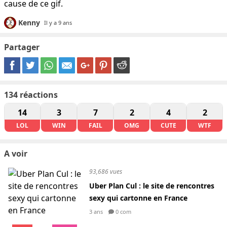
cause de ce gif.
Kenny
Il y a 9 ans
Partager
134
réactions
14
3
7
2
4
2
LOL
WIN
FAIL
OMG
CUTE
WTF
A voir
93,686 vues
Uber Plan Cul : le site de rencontres
sexy qui cartonne en France
3 ans
0 com