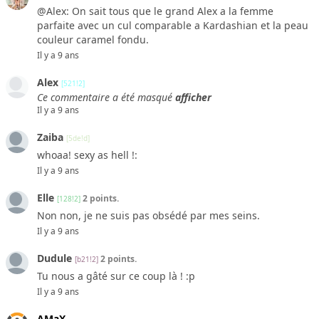
@Alex: On sait tous que le grand Alex a la femme
parfaite avec un cul comparable a Kardashian et la peau
couleur caramel fondu.
Il y a 9 ans
Alex
[521!2]
Ce commentaire a été masqué
afficher
Il y a 9 ans
Zaiba
[5de!d]
whoaa! sexy as hell !:
Il y a 9 ans
Elle
2 points.
[128!2]
Non non, je ne suis pas obsédé par mes seins.
Il y a 9 ans
Dudule
2 points.
[b21!2]
Tu nous a gâté sur ce coup là ! :p
Il y a 9 ans
AMaX