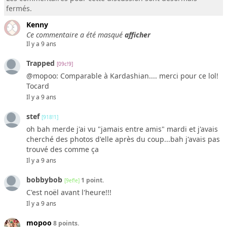
fermés.
Kenny
Ce commentaire a été masqué
afficher
Il y a 9 ans
Trapped
[09c!9]
@mopoo: Comparable à Kardashian.... merci pour ce lol!
Tocard
Il y a 9 ans
stef
[918!1]
oh bah merde j'ai vu "jamais entre amis" mardi et j'avais
cherché des photos d'elle après du coup...bah j'avais pas
trouvé des comme ça
Il y a 9 ans
bobbybob
1 point.
[9ef!e]
C'est noël avant l'heure!!!
Il y a 9 ans
mopoo
8 points.