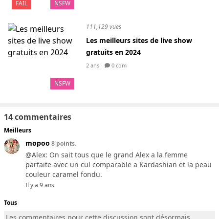
FAIL
NSFW
111,129 vues
Les meilleurs sites de live show
gratuits en 2024
2 ans
0 com
NSFW
14 commentaires
Meilleurs
mopoo
8 points.
@Alex: On sait tous que le grand Alex a la femme
parfaite avec un cul comparable a Kardashian et la peau
couleur caramel fondu.
Il y a 9 ans
Tous
Les commentaires pour cette discussion sont désormais