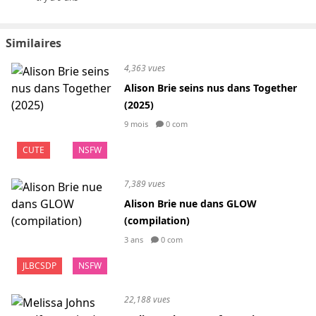
Similaires
4,363 vues
Alison Brie seins nus dans Together
(2025)
9 mois
0 com
CUTE
NSFW
7,389 vues
Alison Brie nue dans GLOW
(compilation)
3 ans
0 com
JLBCSDP
NSFW
22,188 vues