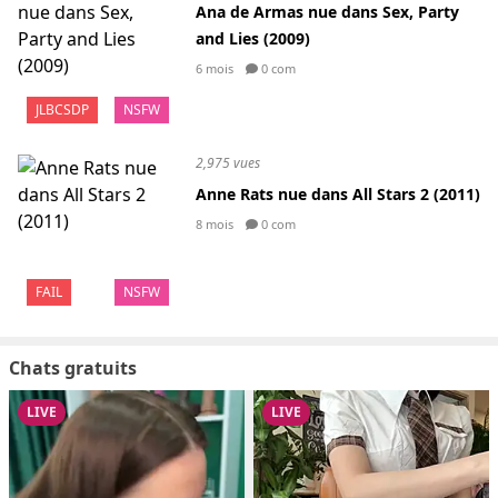
Ana de Armas nue dans Sex, Party
and Lies (2009)
6 mois
0 com
JLBCSDP
NSFW
2,975 vues
Anne Rats nue dans All Stars 2 (2011)
8 mois
0 com
FAIL
NSFW
Chats gratuits