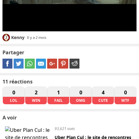
Kenny
Il y a 2 mois
Partager
11
réactions
0
2
1
0
4
0
LOL
WIN
FAIL
OMG
CUTE
WTF
A voir
93,621 vues
Uber Plan Cul : le site de rencontres