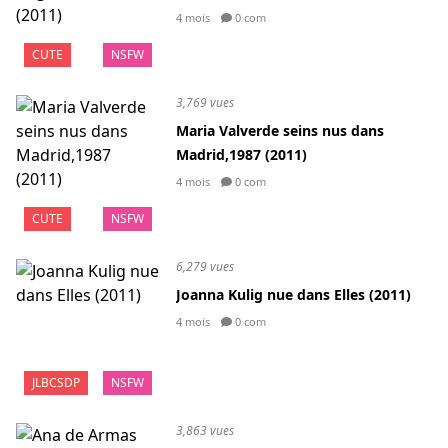
4 mois
0 com
CUTE
NSFW
3,769 vues
Maria Valverde seins nus dans
Madrid,1987 (2011)
4 mois
0 com
CUTE
NSFW
6,279 vues
Joanna Kulig nue dans Elles (2011)
4 mois
0 com
JLBCSDP
NSFW
3,863 vues