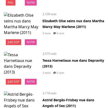
FAIL
NSFW
3,128 vues
Elizabeth Olse seins nus dans Martha
Marcy May Marlene (2011)
3 mois
0 com
JLBCSDP
NSFW
3,575 vues
Tessa Harnetiaux nue dans Depravity
(2013)
3 mois
0 com
JLBCSDP
NSFW
3,118 vues
Astrid Bergès-Frisbey nue dans
Angels of Sex (2011)