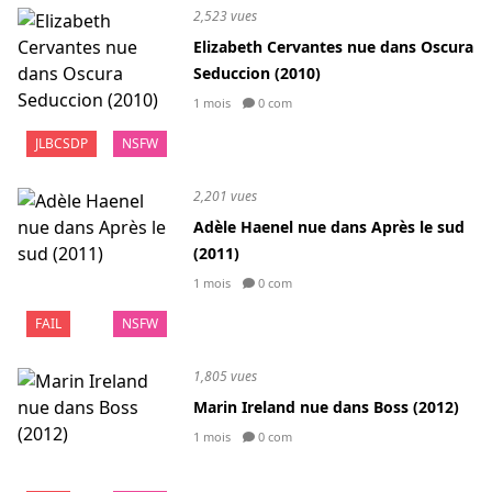
2,523 vues
Elizabeth Cervantes nue dans Oscura
Seduccion (2010)
1 mois
0 com
JLBCSDP
NSFW
2,201 vues
Adèle Haenel nue dans Après le sud
(2011)
1 mois
0 com
FAIL
NSFW
1,805 vues
Marin Ireland nue dans Boss (2012)
1 mois
0 com