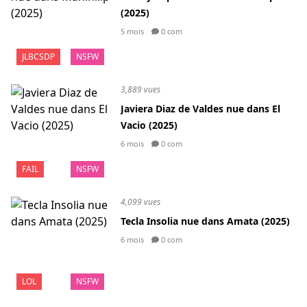
(2025)
5 mois
0 com
JLBCSDP
NSFW
3,889 vues
Javiera Diaz de Valdes nue dans El
Vacio (2025)
6 mois
0 com
FAIL
NSFW
4,099 vues
Tecla Insolia nue dans Amata (2025)
6 mois
0 com
LOL
NSFW