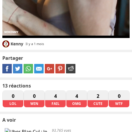
Kenny
Il y a 1 mois
Partager
13
réactions
0
0
4
4
2
0
LOL
WIN
FAIL
OMG
CUTE
WTF
A voir
93,765 vues