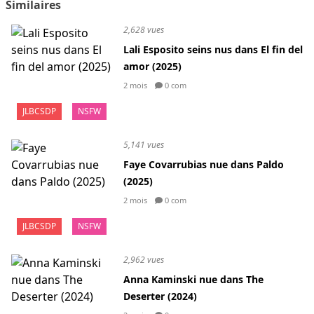
Similaires
2,628 vues
Lali Esposito seins nus dans El fin del
amor (2025)
2 mois
0 com
JLBCSDP
NSFW
5,141 vues
Faye Covarrubias nue dans Paldo
(2025)
2 mois
0 com
JLBCSDP
NSFW
2,962 vues
Anna Kaminski nue dans The
Deserter (2024)