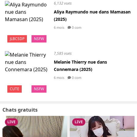
6,132 vues
Aliya Raymundo nue dans Mamasan
(2025)
6 mois
0 com
JLBCSDP
NSFW
7,585 vues
Melanie Thierry nue dans
Connemara (2025)
6 mois
0 com
CUTE
NSFW
Chats gratuits