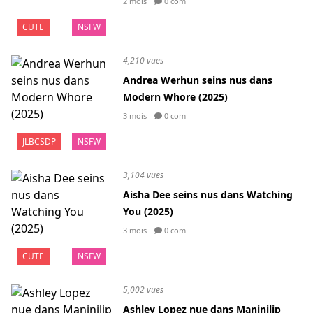
2 mois
0 com
CUTE
NSFW
4,210 vues
Andrea Werhun seins nus dans
Modern Whore (2025)
3 mois
0 com
JLBCSDP
NSFW
3,104 vues
Aisha Dee seins nus dans Watching
You (2025)
3 mois
0 com
CUTE
NSFW
5,002 vues
Ashley Lopez nue dans Maninilip