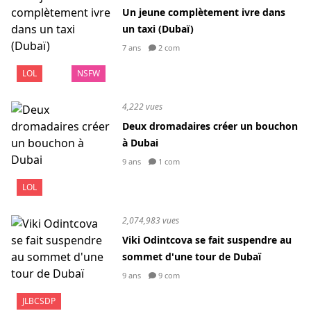
Un jeune complètement ivre dans
un taxi (Dubaï)
7 ans
2 com
LOL
NSFW
4,222 vues
Deux dromadaires créer un bouchon
à Dubai
9 ans
1 com
LOL
2,074,983 vues
Viki Odintcova se fait suspendre au
sommet d'une tour de Dubaï
9 ans
9 com
JLBCSDP