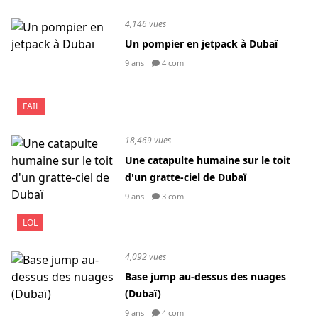
4,146 vues
Un pompier en jetpack à Dubaï
9 ans
4 com
FAIL
18,469 vues
Une catapulte humaine sur le toit
d'un gratte-ciel de Dubaï
9 ans
3 com
LOL
4,092 vues
Base jump au-dessus des nuages
(Dubaï)
9 ans
4 com