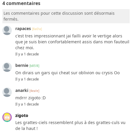
4 commentaires
Les commentaires pour cette discussion sont désormais
fermés.
rapaces
[8a0!a]
c'est tres impressionnant jai failli avoir le vertige alors
que je suis bien confortablement assis dans mon fauteuil
chez moi.
Il y a 1 decade
bernie
[b85!8]
On dirais un gars qui cheat sur oblivion ou crysis Oo
Il y a 1 decade
anarki
[4ea!e]
mdrrr zigoto :D
Il y a 1 decade
zigoto
Les grattes-ciels ressemblent plus à des grattes-culs vu
de la haut !