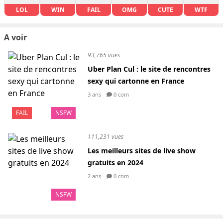
LOL
WIN
FAIL
OMG
CUTE
WTF
A voir
93,765 vues
Uber Plan Cul : le site de rencontres
sexy qui cartonne en France
3 ans
0 com
FAIL
NSFW
111,231 vues
Les meilleurs sites de live show
gratuits en 2024
2 ans
0 com
NSFW