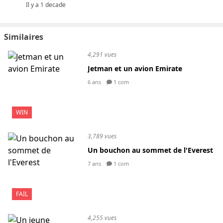
Il y a 1 decade
Similaires
4,291 vues
Jetman et un avion Emirate
6 ans
1 com
WIN
3,789 vues
Un bouchon au sommet de l'Everest
7 ans
1 com
FAIL
4,255 vues