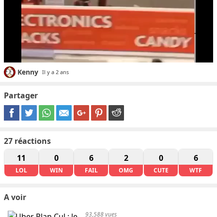
Kenny
Il y a 2 ans
Partager
27
réactions
11
0
6
2
0
6
LOL
WIN
FAIL
OMG
CUTE
WTF
A voir
93,588 vues