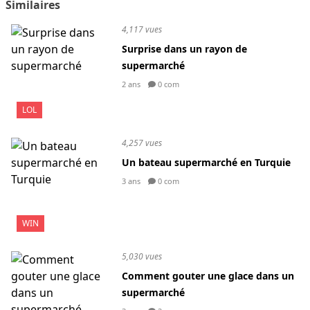
Similaires
4,117 vues
Surprise dans un rayon de
supermarché
2 ans
0 com
LOL
4,257 vues
Un bateau supermarché en Turquie
3 ans
0 com
WIN
5,030 vues
Comment gouter une glace dans un
supermarché