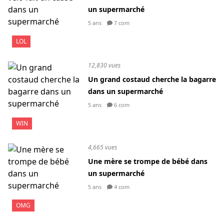
un supermarché
5 ans
7 com
LOL
12,830 vues
Un grand costaud cherche la bagarre
dans un supermarché
5 ans
6 com
WIN
4,665 vues
Une mère se trompe de bébé dans
un supermarché
5 ans
4 com
OMG