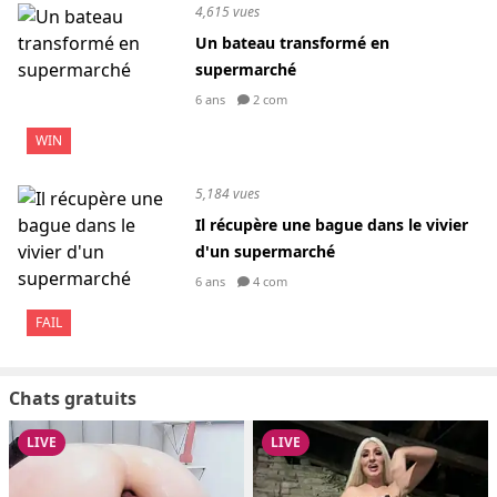
4,615 vues
Un bateau transformé en
supermarché
6 ans
2 com
WIN
5,184 vues
Il récupère une bague dans le vivier
d'un supermarché
6 ans
4 com
FAIL
Chats gratuits