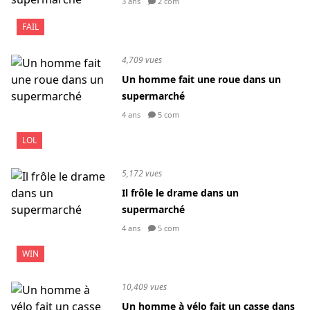
3 ans
2 com
FAIL
4,709 vues
Un homme fait une roue dans un
supermarché
4 ans
5 com
LOL
5,172 vues
Il frôle le drame dans un
supermarché
4 ans
5 com
WIN
10,409 vues
Un homme à vélo fait un casse dans