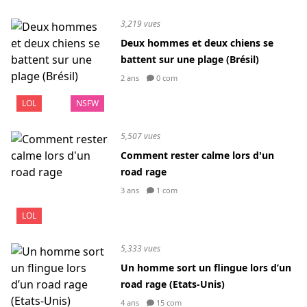
3,219 vues
Deux hommes et deux chiens se
battent sur une plage (Brésil)
2 ans
0 com
LOL
NSFW
5,507 vues
Comment rester calme lors d'un
road rage
3 ans
1 com
LOL
5,333 vues
Un homme sort un flingue lors d’un
road rage (Etats-Unis)
4 ans
15 com