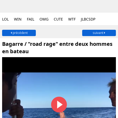
LOL
WIN
FAIL
OMG
CUTE
WTF
JLBCSDP
précédent
suivant
Bagarre / "road rage" entre deux hommes
en bateau