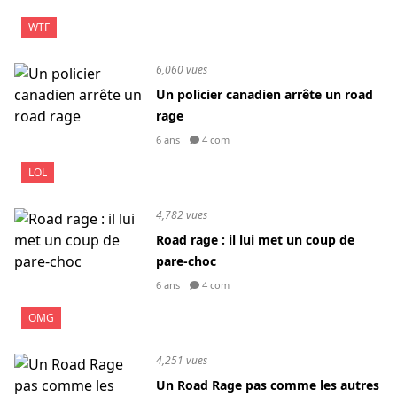
WTF
6,060 vues
Un policier canadien arrête un road
rage
6 ans
4 com
LOL
4,782 vues
Road rage : il lui met un coup de
pare-choc
6 ans
4 com
OMG
4,251 vues
Un Road Rage pas comme les autres