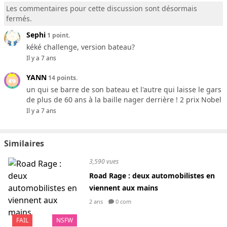
Les commentaires pour cette discussion sont désormais
fermés.
Sephi
1 point.
kéké challenge, version bateau?
Il y a 7 ans
YANN
14 points.
un qui se barre de son bateau et l'autre qui laisse le gars
de plus de 60 ans à la baille nager derrière ! 2 prix Nobel
Il y a 7 ans
Similaires
3,590 vues
Road Rage : deux automobilistes en
viennent aux mains
2 ans
0 com
FAIL
NSFW