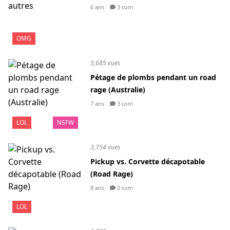
6 ans
3 com
OMG
5,685 vues
Pétage de plombs pendant un road
rage (Australie)
7 ans
3 com
LOL
NSFW
3,754 vues
Pickup vs. Corvette décapotable
(Road Rage)
8 ans
0 com
LOL