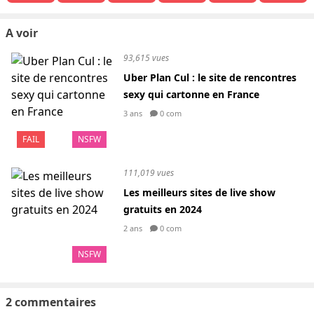
A voir
93,615 vues
Uber Plan Cul : le site de rencontres
sexy qui cartonne en France
3 ans
0 com
FAIL
NSFW
111,019 vues
Les meilleurs sites de live show
gratuits en 2024
2 ans
0 com
NSFW
2 commentaires