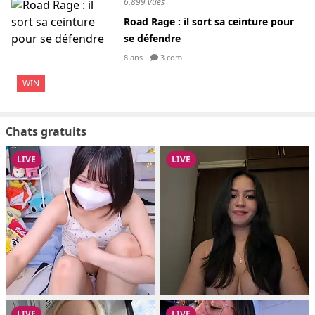
6,899 vues
Road Rage : il sort sa ceinture pour
se défendre
8 ans
3 com
WIN
Chats gratuits