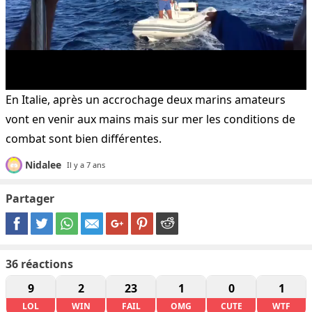
En Italie, après un accrochage deux marins amateurs
vont en venir aux mains mais sur mer les conditions de
combat sont bien différentes.
Nidalee
Il y a 7 ans
Partager
36
réactions
9
2
23
1
0
1
LOL
WIN
FAIL
OMG
CUTE
WTF