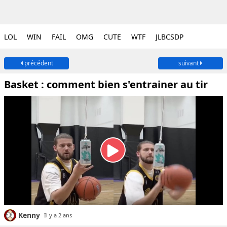
LOL
WIN
FAIL
OMG
CUTE
WTF
JLBCSDP
précédent
suivant
Basket : comment bien s'entrainer au tir
Kenny
Il y a 2 ans