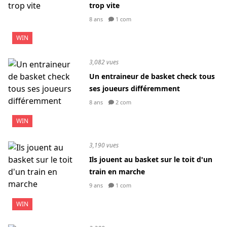
trop vite
8 ans
1 com
WIN
3,082 vues
Un entraineur de basket check tous
ses joueurs différemment
8 ans
2 com
WIN
3,190 vues
Ils jouent au basket sur le toit d'un
train en marche
9 ans
1 com
WIN