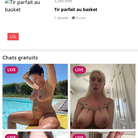
3,389 vues
Tir parfait au basket
1 decade
0 com
LOL
Chats gratuits