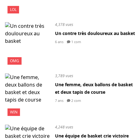
LOL
4,378 vues
Un contre très douloureux au basket
6 ans
1 com
OMG
3,789 vues
Une femme, deux ballons de basket
et deux tapis de course
7 ans
2 com
WIN
4,248 vues
Une équipe de basket crie victoire