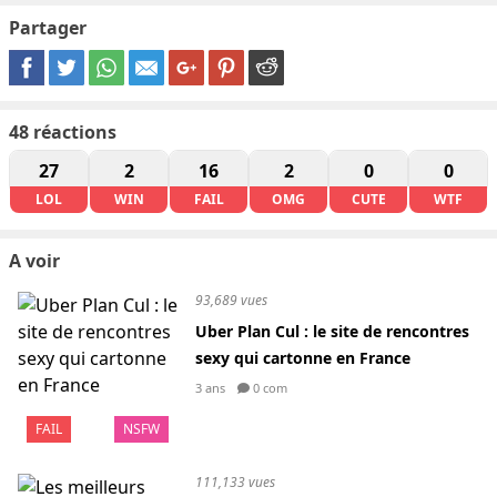
Partager
48
réactions
27
2
16
2
0
0
LOL
WIN
FAIL
OMG
CUTE
WTF
A voir
93,689 vues
Uber Plan Cul : le site de rencontres
sexy qui cartonne en France
3 ans
0 com
FAIL
NSFW
111,133 vues