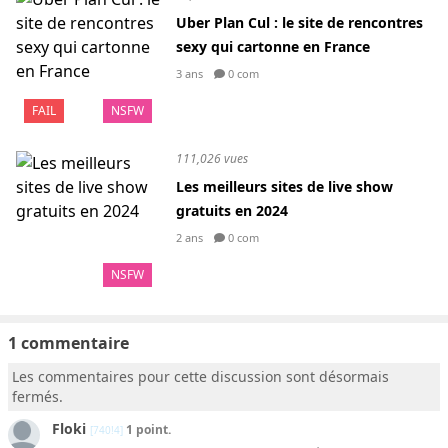
Uber Plan Cul : le site de rencontres
sexy qui cartonne en France
3 ans
0 com
FAIL
NSFW
111,026 vues
Les meilleurs sites de live show
gratuits en 2024
2 ans
0 com
NSFW
1 commentaire
Les commentaires pour cette discussion sont désormais
fermés.
Floki
1 point.
[740!4]