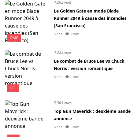
4,202 vues
Le Golden Gate en mode Blade
Runner 2049 à cause des incendies
(San Francisco)
5 ans
3 com
OMG
4,225 vues
Le combat de Bruce Lee vs Chuck
Norris : version romantique
6 ans
2 com
LOL
3,504 vues
Top Gun Maverick : deuxième bande
annonce
6 ans
1 com