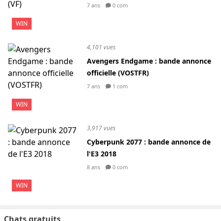
7 ans
0 com
WIN
4,101 vues
Avengers Endgame : bande annonce
officielle (VOSTFR)
7 ans
1 com
WIN
3,917 vues
Cyberpunk 2077 : bande annonce de
l'E3 2018
8 ans
0 com
WIN
Chats gratuits