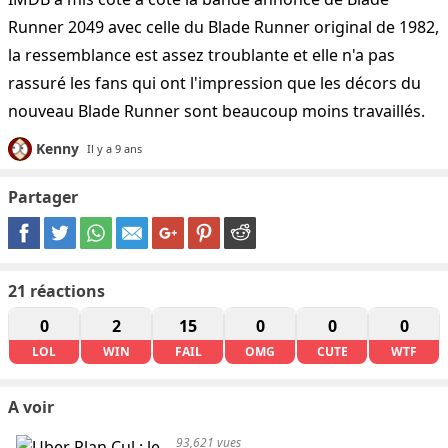
Runner 2049 avec celle du Blade Runner original de 1982,
la ressemblance est assez troublante et elle n'a pas
rassuré les fans qui ont l'impression que les décors du
nouveau Blade Runner sont beaucoup moins travaillés.
Kenny
Il y a 9 ans
Partager
21
réactions
0
2
15
0
0
0
LOL
WIN
FAIL
OMG
CUTE
WTF
A voir
93,621 vues