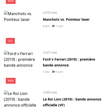
WIN
3,476 vues
Manchots vs. Pointeur laser
6 ans
1 com
LOL
3,427 vues
Ford v Ferrari (2019) : première
bande annonce
7 ans
0 com
WIN
3,408 vues
Le Roi Lion (2019) : bande annonce
officielle (VF)