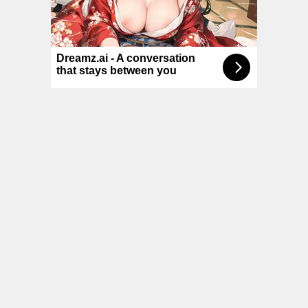
© NoKenny.com 2006/2026
Conditions d'utilisation
•
A propos
•
Contact