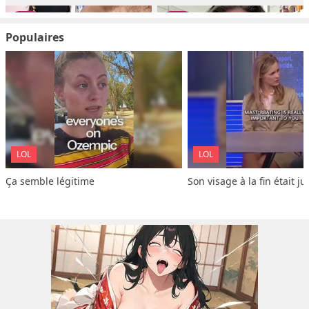
Populaires
LOL
LOL
Ça semble légitime
Son visage à la fin était ju