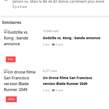
Jamais vu. Mais la BA de 82 donne carrément plus envie
Il y a 9 ans
Similaires
10,840 vues
Godzilla vs. Kong : bande annonce
5 ans
8 com
FAIL
4,377 vues
Un drone filme San Francisco
version Blade Runner 2049
5 ans
2 com
OMG