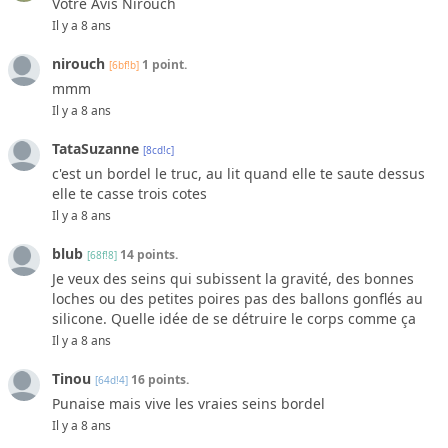
Votre Avis Nirouch
Il y a 8 ans
nirouch
1 point.
[6bf!b]
mmm
Il y a 8 ans
TataSuzanne
[8cd!c]
c'est un bordel le truc, au lit quand elle te saute dessus
elle te casse trois cotes
Il y a 8 ans
blub
14 points.
[68f!8]
Je veux des seins qui subissent la gravité, des bonnes
loches ou des petites poires pas des ballons gonflés au
silicone. Quelle idée de se détruire le corps comme ça
Il y a 8 ans
Tinou
16 points.
[64d!4]
Punaise mais vive les vraies seins bordel
Il y a 8 ans