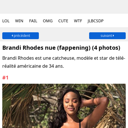
LOL
WIN
FAIL
OMG
CUTE
WTF
JLBCSDP
précédent
suivant
Brandi Rhodes nue (fappening) (4 photos)
Brandi Rhodes est une catcheuse, modèle et star de télé-
réalité américaine de 34 ans.
#1