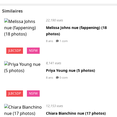
Similaires
22,190 vues
Melissa Johns nue (fappening) (18
photos)
8 ans
1 com
JLBCSDP
NSFW
8,141 vues
Priya Young nue (5 photos)
8 ans
0 com
JLBCSDP
NSFW
12,153 vues
Chiara Bianchino nue (17 photos)