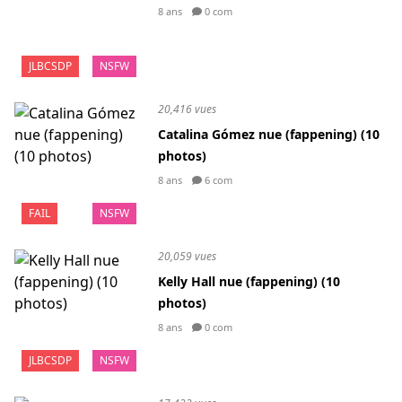
8 ans
0 com
JLBCSDP
NSFW
20,416 vues
Catalina Gómez nue (fappening) (10
photos)
8 ans
6 com
FAIL
NSFW
20,059 vues
Kelly Hall nue (fappening) (10
photos)
8 ans
0 com
JLBCSDP
NSFW