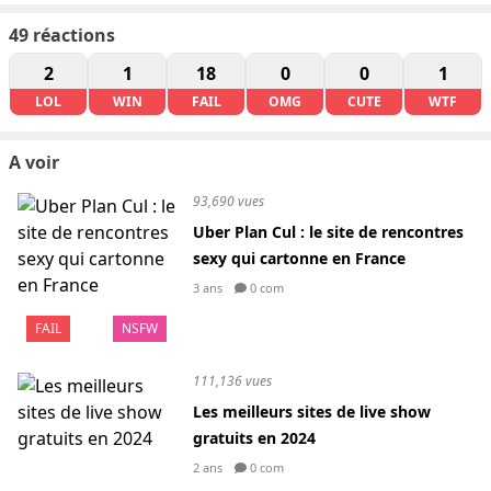
49
réactions
2
1
18
0
0
1
LOL
WIN
FAIL
OMG
CUTE
WTF
A voir
93,690 vues
Uber Plan Cul : le site de rencontres
sexy qui cartonne en France
3 ans
0 com
FAIL
NSFW
111,136 vues
Les meilleurs sites de live show
gratuits en 2024
2 ans
0 com