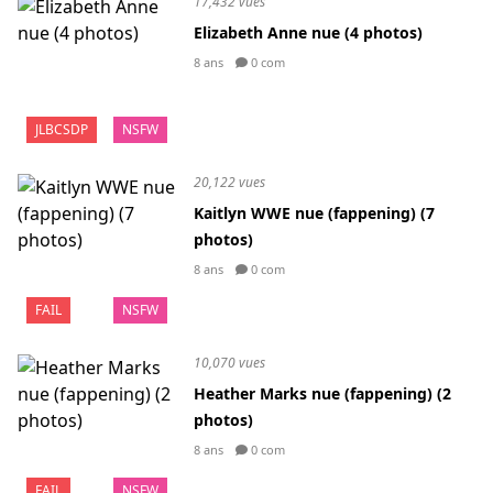
17,432 vues
Elizabeth Anne nue (4 photos)
8 ans
0 com
JLBCSDP
NSFW
20,122 vues
Kaitlyn WWE nue (fappening) (7
photos)
8 ans
0 com
FAIL
NSFW
10,070 vues
Heather Marks nue (fappening) (2
photos)
8 ans
0 com
FAIL
NSFW