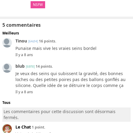
NSFW
5 commentaires
Meilleurs
Tinou
16 points.
[64d!4]
Punaise mais vive les vraies seins bordel
Il y a 8 ans
blub
14 points.
[68f!8]
Je veux des seins qui subissent la gravité, des bonnes
loches ou des petites poires pas des ballons gonflés au
silicone. Quelle idée de se détruire le corps comme ça
Il y a 8 ans
Tous
Les commentaires pour cette discussion sont désormais
fermés.
Le Chat
1 point.