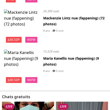
20,300 vues
Mackenzie Lintz nue (fappening) (72
photos)
8 ans
0 com
JLBCSDP
NSFW
15,529 vues
Maria Kanellis nue (fappening) (9
photos)
8 ans
0 com
JLBCSDP
NSFW
Chats gratuits