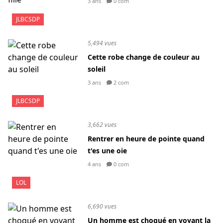
3 ans
0 com
JLBCSDP
5,494 vues
Cette robe change de couleur au
soleil
3 ans
2 com
JLBCSDP
3,662 vues
Rentrer en heure de pointe quand
t'es une oie
4 ans
0 com
LOL
6,690 vues
Un homme est choqué en voyant la