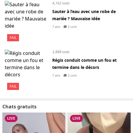
4,162 vues
Sauter à l’eau avec une robe de
mariée ? Mauvaise idée
7 ans
2 com
FAIL
3,888 vues
Régis conduit comme un fou et
termine dans le décors
7 ans
2 com
FAIL
Chats gratuits