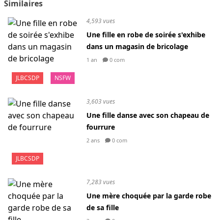
Similaires
4,593 vues
Une fille en robe de soirée s'exhibe
dans un magasin de bricolage
1 an
0 com
JLBCSDP
NSFW
3,603 vues
Une fille danse avec son chapeau de
fourrure
2 ans
0 com
JLBCSDP
7,283 vues
Une mère choquée par la garde robe
de sa fille