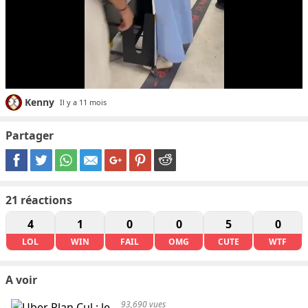
Kenny
Il y a 11 mois
Partager
21
réactions
4
1
0
0
5
0
LOL
WIN
FAIL
OMG
CUTE
WTF
A voir
93,690 vues