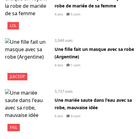
robe de mariée de sa femme
4 ans
5 com
LOL
5,049 vues
Une fille fait un masque avec sa robe
(Argentine)
4 ans
1 com
JLBCSDP
5,737 vues
Une mariée saute dans l'eau avec sa
robe, mauvaise idée
6 ans
4 com
FAIL