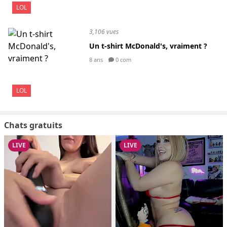
LOL
3,106 vues
Un t-shirt McDonald's, vraiment ?
8 ans
0 com
LOL
Chats gratuits