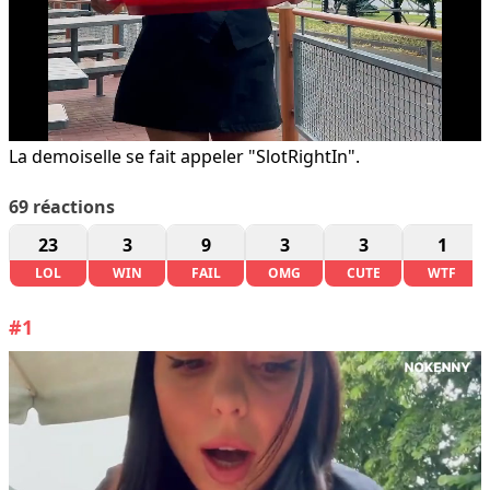
La demoiselle se fait appeler "SlotRightIn".
69
réactions
23
3
9
3
3
1
LOL
WIN
FAIL
OMG
CUTE
WTF
#1