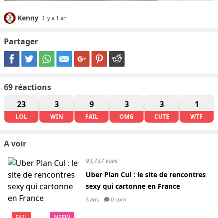
Kenny
Il y a 1 an
Partager
69
réactions
23
3
9
3
3
1
LOL
WIN
FAIL
OMG
CUTE
WTF
A voir
93,737 vues
Uber Plan Cul : le site de rencontres
sexy qui cartonne en France
3 ans
0 com
FAIL
NSFW