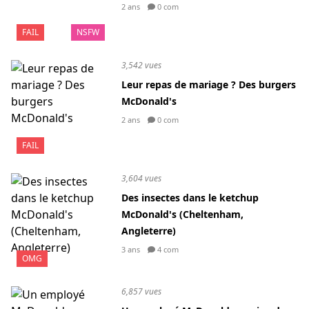
2 ans
0 com
FAIL
NSFW
3,542 vues
Leur repas de mariage ? Des burgers
McDonald's
2 ans
0 com
FAIL
3,604 vues
Des insectes dans le ketchup
McDonald's (Cheltenham,
Angleterre)
3 ans
4 com
OMG
6,857 vues