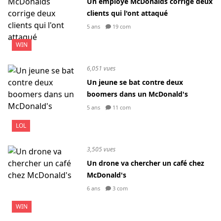
Un employé McDonalds corrige deux
clients qui l'ont attaqué
5 ans
19 com
WIN
6,051 vues
Un jeune se bat contre deux
boomers dans un McDonald's
5 ans
11 com
LOL
3,505 vues
Un drone va chercher un café chez
McDonald's
6 ans
3 com
WIN