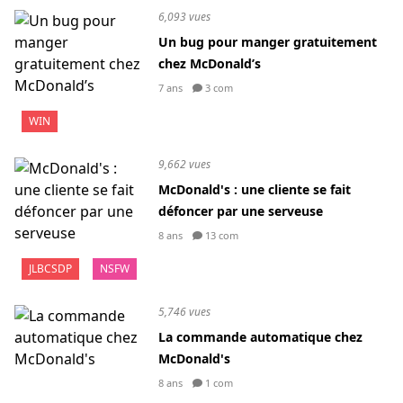
6,093 vues
Un bug pour manger gratuitement
chez McDonald’s
7 ans
3 com
WIN
9,662 vues
McDonald's : une cliente se fait
défoncer par une serveuse
8 ans
13 com
JLBCSDP
NSFW
5,746 vues
La commande automatique chez
McDonald's
8 ans
1 com