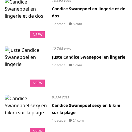
18,395 vues
Candice Swanepoel en lingerie et de
dos
1 decade
3 com
NSFW
12,708 vues
Juste Candice Swanepoel en lingerie
1 decade
1 com
NSFW
8,334 vues
Candice Swanepoel sexy en bikini
sur la plage
1 decade
24 com
NSFW