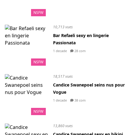
NSFW
10,713 vues
Bar Refaeli sexy en lingerie
Passionata
1 decade
28 com
NSFW
18,517 vues
Candice Swanepoel seins nus pour
Vogue
1 decade
38 com
NSFW
13,860 vues
Candice Swanepoel sexy en bikini