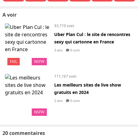
A voir
93,710 vues
Uber Plan Cul : le site de rencontres
sexy qui cartonne en France
3 ans
0 com
FAIL
NSFW
111,167 vues
Les meilleurs sites de live show
gratuits en 2024
2 ans
0 com
NSFW
20 commentaires