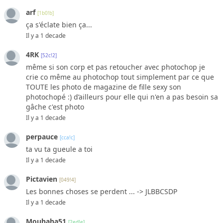
arf
[1b0!b]
ça s'éclate bien ça...
Il y a 1 decade
4RK
[52c!2]
même si son corp et pas retoucher avec photochop je
crie co même au photochop tout simplement par ce que
TOUTE les photo de magazine de fille sexy son
photochopé :) d’ailleurs pour elle qui n'en a pas besoin sa
gâche c'est photo
Il y a 1 decade
perpauce
[cca!c]
ta vu ta gueule a toi
Il y a 1 decade
Pictavien
[049!4]
Les bonnes choses se perdent ... -> JLBBCSDP
Il y a 1 decade
Mouhaha51
[2ed!e]