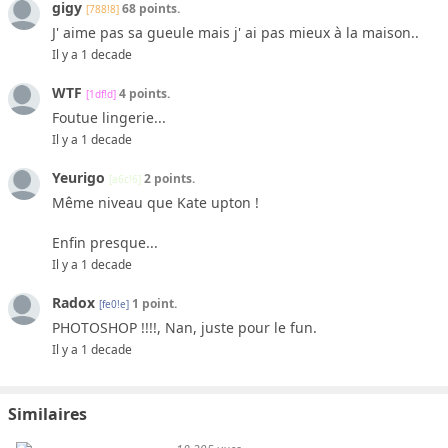
gigy
68 points.
[788!8]
J' aime pas sa gueule mais j' ai pas mieux à la maison..
Il y a 1 decade
WTF
4 points.
[1df!d]
Foutue lingerie...
Il y a 1 decade
Yeurigo
2 points.
[a6c!6]
Même niveau que Kate upton !
Enfin presque...
Il y a 1 decade
Radox
1 point.
[fe0!e]
PHOTOSHOP !!!!, Nan, juste pour le fun.
Il y a 1 decade
Similaires