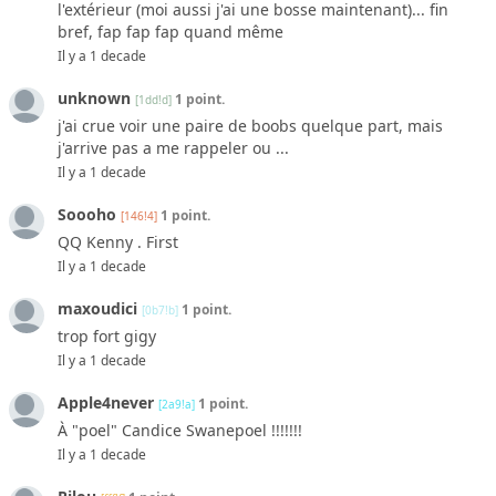
l'extérieur (moi aussi j'ai une bosse maintenant)... fin
bref, fap fap fap quand même
Il y a 1 decade
unknown
1 point.
[1dd!d]
j'ai crue voir une paire de boobs quelque part, mais
j'arrive pas a me rappeler ou ...
Il y a 1 decade
Soooho
1 point.
[146!4]
QQ Kenny . First
Il y a 1 decade
maxoudici
1 point.
[0b7!b]
trop fort gigy
Il y a 1 decade
Apple4never
1 point.
[2a9!a]
À "poel" Candice Swanepoel !!!!!!!
Il y a 1 decade