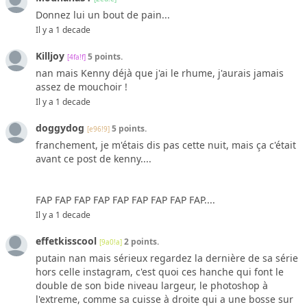
Donnez lui un bout de pain...
Il y a 1 decade
Killjoy
5 points.
[4fa!f]
nan mais Kenny déjà que j'ai le rhume, j'aurais jamais
assez de mouchoir !
Il y a 1 decade
doggydog
5 points.
[e96!9]
franchement, je m'étais dis pas cette nuit, mais ça c'était
avant ce post de kenny....
FAP FAP FAP FAP FAP FAP FAP FAP FAP....
Il y a 1 decade
effetkisscool
2 points.
[9a0!a]
putain nan mais sérieux regardez la dernière de sa série
hors celle instagram, c'est quoi ces hanche qui font le
double de son bide niveau largeur, le photoshop à
l'extreme, comme sa cuisse à droite qui a une bosse sur