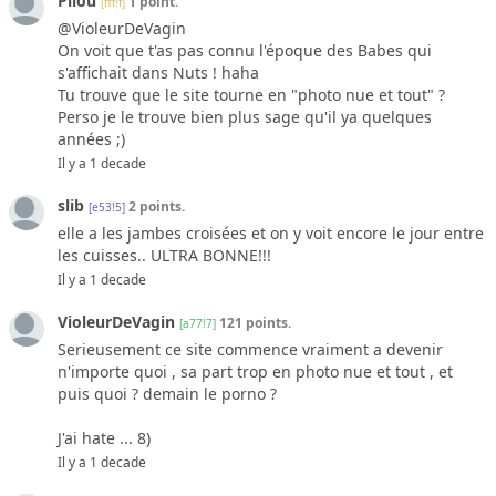
Pilou
1 point.
[fff!f]
@VioleurDeVagin
On voit que t'as pas connu l'époque des Babes qui
s'affichait dans Nuts ! haha
Tu trouve que le site tourne en "photo nue et tout" ?
Perso je le trouve bien plus sage qu'il ya quelques
années ;)
Il y a 1 decade
slib
2 points.
[e53!5]
elle a les jambes croisées et on y voit encore le jour entre
les cuisses.. ULTRA BONNE!!!
Il y a 1 decade
VioleurDeVagin
121 points.
[a77!7]
Serieusement ce site commence vraiment a devenir
n'importe quoi , sa part trop en photo nue et tout , et
puis quoi ? demain le porno ?
J'ai hate ... 8)
Il y a 1 decade