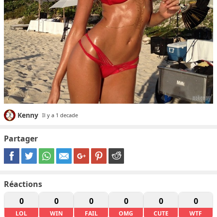
Kenny
Il y a 1 decade
Partager
Réactions
0
0
0
0
0
0
LOL
WIN
FAIL
OMG
CUTE
WTF