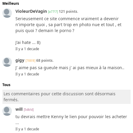
Meilleurs
VioleurDeVagin
121 points.
[a77!7]
Serieusement ce site commence vraiment a devenir
n'importe quoi , sa part trop en photo nue et tout , et
puis quoi ? demain le porno ?
J'ai hate ... 8)
Il y a 1 decade
gigy
68 points.
[788!8]
J' aime pas sa gueule mais j' ai pas mieux à la maison..
Il y a 1 decade
Tous
Les commentaires pour cette discussion sont désormais
fermés.
will
[5db!d]
tu devrais mettre Kenny le lien pour pouvoir les acheter
...
Il y a 1 decade