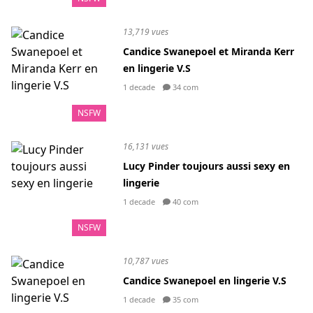
13,719 vues
Candice Swanepoel et Miranda Kerr
en lingerie V.S
1 decade
34 com
NSFW
16,131 vues
Lucy Pinder toujours aussi sexy en
lingerie
1 decade
40 com
NSFW
10,787 vues
Candice Swanepoel en lingerie V.S
1 decade
35 com