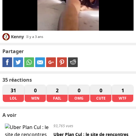
Kenny
Il y a 3 ans
Partager
35
réactions
31
0
2
0
0
1
LOL
WIN
FAIL
OMG
CUTE
WTF
A voir
93,765 vues
Uber Plan Cul : le site de rencontres