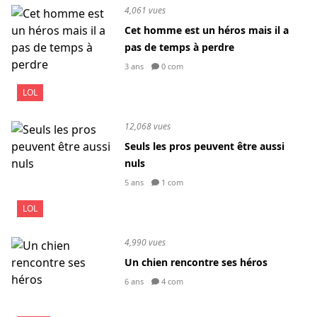
4,061 vues
Cet homme est un héros mais il a
pas de temps à perdre
3 ans
0 com
LOL
12,068 vues
Seuls les pros peuvent être aussi
nuls
5 ans
1 com
LOL
4,990 vues
Un chien rencontre ses héros
6 ans
4 com