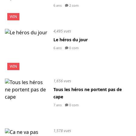
6 ans
2 com
WIN
4,495 vues
Le héros du jour
6 ans
0 com
WIN
1,656 vues
Tous les héros ne portent pas de
cape
7 ans
0 com
1,578 vues