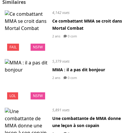
Similaires
4,142 vues
Ce combattant MMA se croit dans
Mortal Combat
2 ans
0 com
FAIL
NSFW
5,379 vues
MMA : il a pas dit bonjour
2 ans
0 com
LOL
NSFW
5,891 vues
Une combattante de MMA donne
une leçon à son copain