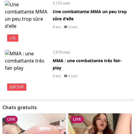
5,125 vues
Une combattante MMA un peu trop
sûre d'elle
8 ans
2 com
LOL
7,074 vues
MMA : une combattante très fair-
play
8 ans
4 com
JLBCSDP
Chats gratuits