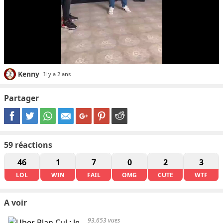
Kenny
Il y a 2 ans
Partager
59
réactions
46
1
7
0
2
3
LOL
WIN
FAIL
OMG
CUTE
WTF
A voir
93,653 vues