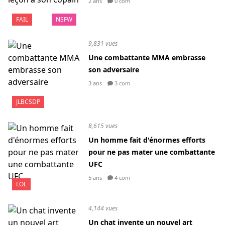
2 ans
0 com
FAIL
NSFW
9,831 vues
Une combattante MMA embrasse
son adversaire
3 ans
3 com
JLBCSDP
8,615 vues
Un homme fait d'énormes efforts
pour ne pas mater une combattante
UFC
5 ans
4 com
LOL
4,144 vues
Un chat invente un nouvel art