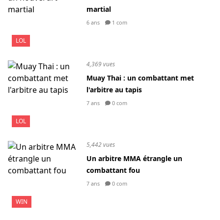
martial
6 ans
1 com
LOL
4,369 vues
Muay Thai : un combattant met
l'arbitre au tapis
7 ans
0 com
LOL
5,442 vues
Un arbitre MMA étrangle un
combattant fou
7 ans
0 com
WIN