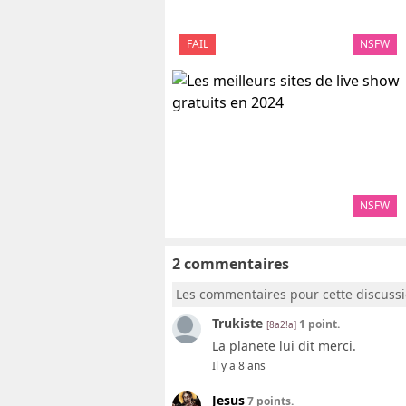
FAIL
NSFW
NSFW
2 commentaires
Les commentaires pour cette discuss
Trukiste
1 point.
[8a2!a]
La planete lui dit merci.
Il y a 8 ans
Jesus
7 points.