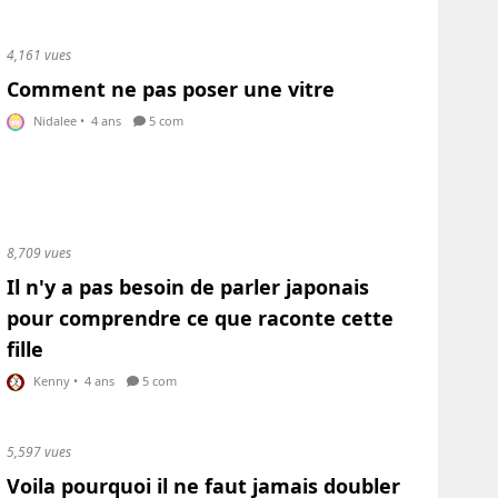
4,161 vues
Comment ne pas poser une vitre
Nidalee
•
4 ans
5 com
8,709 vues
Il n'y a pas besoin de parler japonais
pour comprendre ce que raconte cette
fille
Kenny
•
4 ans
5 com
5,597 vues
Voila pourquoi il ne faut jamais doubler