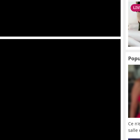
Popu
Ce n'
salle