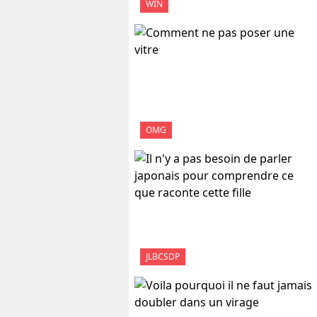
WIN
OMG
JLBCSDP