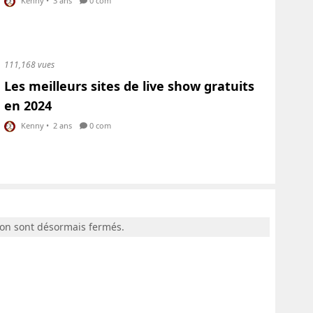
Kenny
•
3 ans
0 com
111,168 vues
Les meilleurs sites de live show gratuits
en 2024
Kenny
•
2 ans
0 com
ion sont désormais fermés.