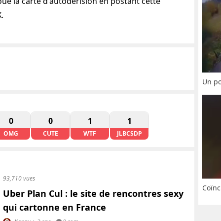
ué la carte d'autodérision en postant cette
.
Un po
0
0
1
1
OMG
CUTE
WTF
JLBCSDP
93,710 vues
Coïnc
Uber Plan Cul : le site de rencontres sexy
qui cartonne en France