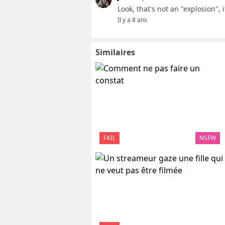
Look, that's not an "explosion",
Il y a 8 ans
Similaires
FAIL
NSFW