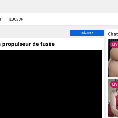
TF
JLBCSDP
suivant
Chat
 propulseur de fusée