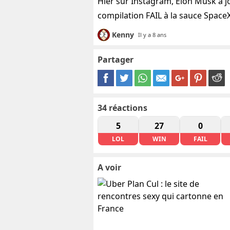
Hier sur Instagram, Elon Musk a jo
compilation FAIL à la sauce SpaceX
Kenny
Il y a 8 ans
Partager
34
réactions
5
27
0
LOL
WIN
FAIL
A voir