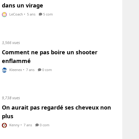
dans un virage
LeCoach
•
5 ans
5 com
3,566 vues
Comment ne pas boire un shooter
enflammé
Kleenex
•
7 ans
0 com
9,738 vues
On aurait pas regardé ses cheveux non
plus
Kenny
•
7 ans
0 com