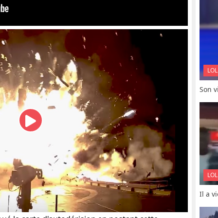
LOL
Son vi
LOL
Il a 