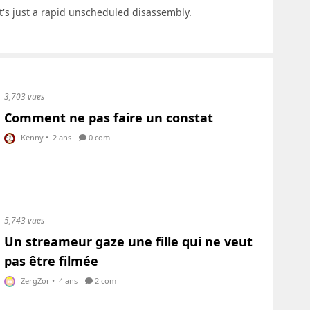
 it's just a rapid unscheduled disassembly.
3,703 vues
Comment ne pas faire un constat
Kenny
•
2 ans
0 com
5,743 vues
Un streameur gaze une fille qui ne veut
pas être filmée
ZergZor
•
4 ans
2 com