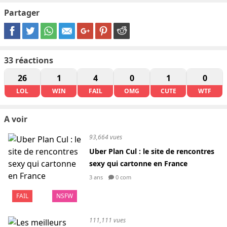
Partager
33
réactions
26
1
4
0
1
0
LOL
WIN
FAIL
OMG
CUTE
WTF
A voir
93,664 vues
Uber Plan Cul : le site de rencontres
sexy qui cartonne en France
3 ans
0 com
FAIL
NSFW
111,111 vues