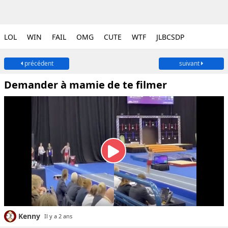
LOL
WIN
FAIL
OMG
CUTE
WTF
JLBCSDP
précédent
suivant
Demander à mamie de te filmer
Kenny
Il y a 2 ans