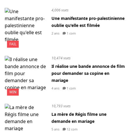
4,006 vues
Une manifestante pro-palestinienne
oublie qu'elle est filmée
2 ans
1 com
FAIL
10,474 vues
Il réalise une bande annonce de film
pour demander sa copine en
mariage
4 ans
1 com
WIN
10,793 vues
La mère de Régis filme une
demande en mariage
5 ans
12 com