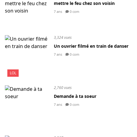
mettre le feu chez son voisin
7 ans
0 com
3,324 vues
Un ouvrier filmé en train de danser
7 ans
0 com
LOL
2,760 vues
Demande à ta soeur
7 ans
0 com