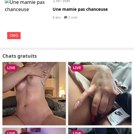
3,567 vues
Une mamie pas chanceuse
8 ans
2 com
OMG
Chats gratuits