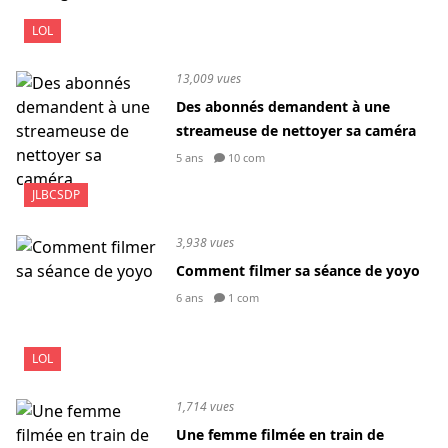
LOL
13,009 vues
Des abonnés demandent à une
streameuse de nettoyer sa caméra
5 ans
10 com
JLBCSDP
3,938 vues
Comment filmer sa séance de yoyo
6 ans
1 com
LOL
1,714 vues
Une femme filmée en train de