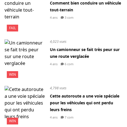
Comment bien conduire un véhicule
tout-terrain
4 ans
3 com
FAIL
4,023 vues
Un camionneur se fait très peur sur
une route verglacée
4 ans
6 com
WIN
4,798 vues
Cette autoroute a une voie spéciale
pour les véhicules qui ont perdu
leurs freins
4 ans
7 com
WIN