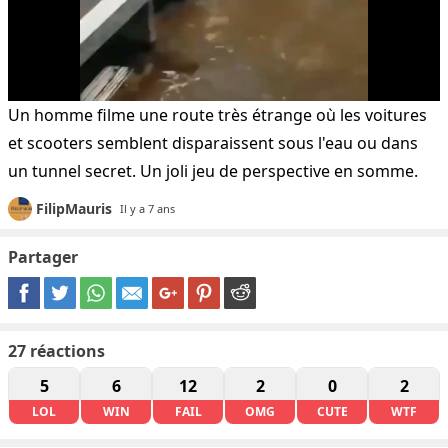
Un homme filme une route très étrange où les voitures
et scooters semblent disparaissent sous l'eau ou dans
un tunnel secret. Un joli jeu de perspective en somme.
FilipMauris
Il y a 7 ans
Partager
27
réactions
5
6
12
2
0
2
LOL
WIN
FAIL
OMG
CUTE
WTF