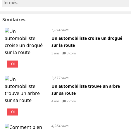
fermés.
Similaires
5,074 vues
Un automobiliste croise un drogué
sur la route
3 ans
3 com
LOL
3,677 vues
Un automobiliste trouve un arbre
sur sa route
4 ans
2 com
LOL
4,264 vues