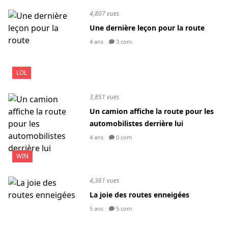
4,807 vues
Une dernière leçon pour la route
4 ans
3 com
LOL
3,851 vues
Un camion affiche la route pour les
automobilistes derrière lui
4 ans
0 com
WIN
4,361 vues
La joie des routes enneigées
5 ans
5 com