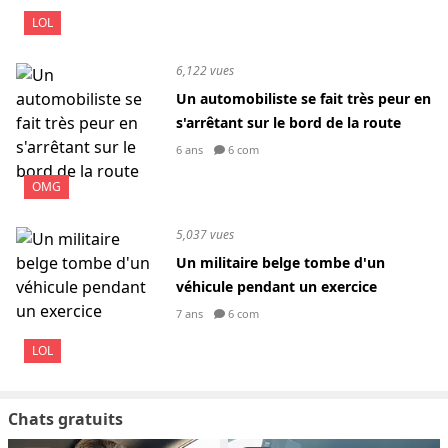
LOL
6,122 vues
Un automobiliste se fait très peur en
s'arrêtant sur le bord de la route
6 ans
6 com
OMG
5,037 vues
Un militaire belge tombe d'un
véhicule pendant un exercice
7 ans
6 com
LOL
Chats gratuits