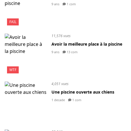
9 ans
1 com
FAIL
11,576 vues
Avoir la meilleure place à la piscine
9 ans
13 com
WTF
4,051 vues
Une piscine ouverte aux chiens
1 decade
1 com