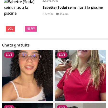
82,246 vues
Babette (Soda) seins nus à la piscine
1 decade
15 com
LOL
NSFW
Chats gratuits