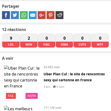
Partager
12
réactions
9
2
0
0
0
0
LOL
WIN
FAIL
OMG
CUTE
WTF
A voir
93,682 vues
Uber Plan Cul : le site de rencontres
sexy qui cartonne en France
3 ans
0 com
FAIL
NSFW
111,126 vues