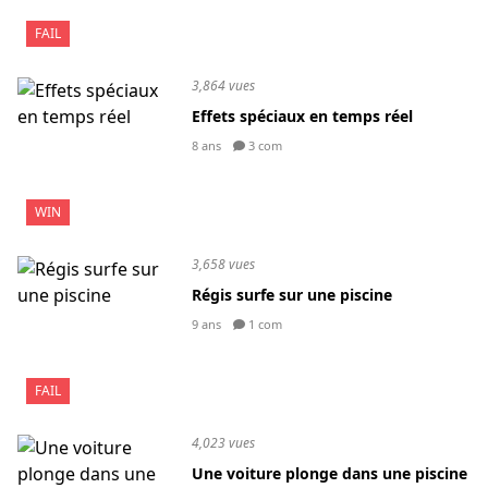
FAIL
3,864 vues
Effets spéciaux en temps réel
8 ans
3 com
WIN
3,658 vues
Régis surfe sur une piscine
9 ans
1 com
FAIL
4,023 vues
Une voiture plonge dans une piscine