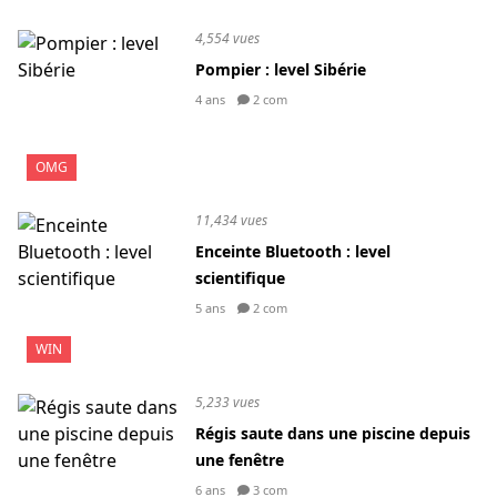
4,554 vues
Pompier : level Sibérie
4 ans
2 com
OMG
11,434 vues
Enceinte Bluetooth : level
scientifique
5 ans
2 com
WIN
5,233 vues
Régis saute dans une piscine depuis
une fenêtre
6 ans
3 com