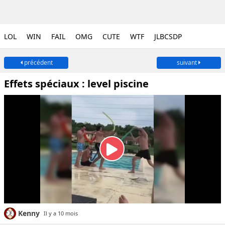
LOL
WIN
FAIL
OMG
CUTE
WTF
JLBCSDP
précédent
suivant
Effets spéciaux : level piscine
Kenny
Il y a 10 mois