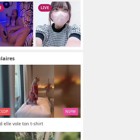
laires
CSDP
NSFW
 elle vole ton t-shirt