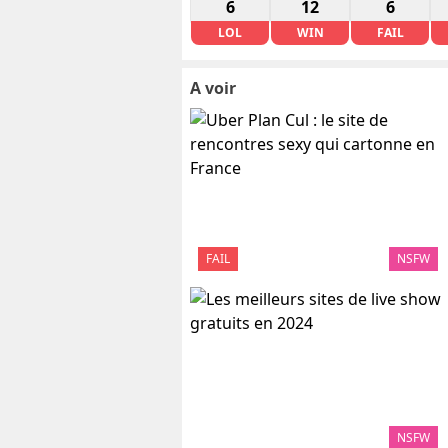
6
12
6
LOL
WIN
FAIL
A voir
FAIL
NSFW
NSFW