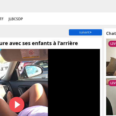
TF
JLBCSDP
suivant
Chat
ure avec ses enfants à l'arrière