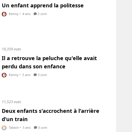
Un enfant apprend la politesse
Kenny
•
4 ans
2 com
10,359 vues
Il a retrouve la peluche qu'elle avait
perdu dans son enfance
Kenny
•
5 ans
3 com
11,523 vues
Deux enfants s'accrochent à l'arrière
d'un train
Tatwin
•
5 ans
3 com