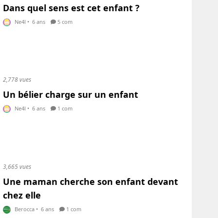
Dans quel sens est cet enfant ?
Ne4l
•
6 ans
5 com
2,778 vues
Un bélier charge sur un enfant
Ne4l
•
6 ans
1 com
3,665 vues
Une maman cherche son enfant devant
chez elle
Berocca
•
6 ans
1 com