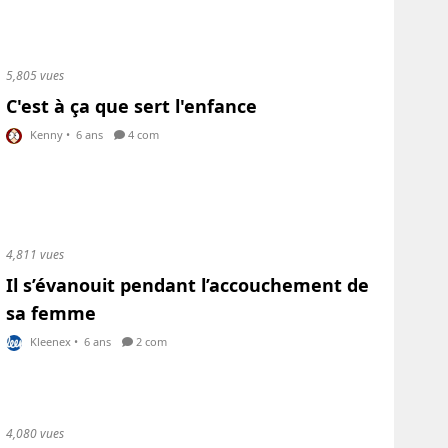
5,805 vues
C'est à ça que sert l'enfance
Kenny
•
6 ans
4 com
4,811 vues
Il s’évanouit pendant l’accouchement de
sa femme
Kleenex
•
6 ans
2 com
4,080 vues