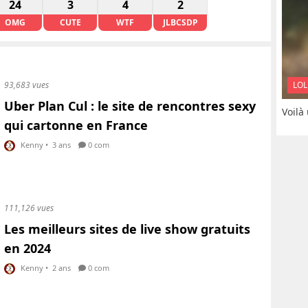
24
3
4
2
OMG
CUTE
WTF
JLBCSDP
LOL
93,683 vues
Uber Plan Cul : le site de rencontres sexy
Voilà
qui cartonne en France
Kenny
•
3 ans
0 com
111,126 vues
Les meilleurs sites de live show gratuits
en 2024
Kenny
•
2 ans
0 com