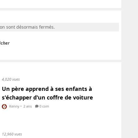
ion sont désormais fermés.
icher
4,020 vues
Un père apprend à ses enfants à
s'échapper d'un coffre de voiture
Kenny
•
2 ans
0 com
12,960 vues