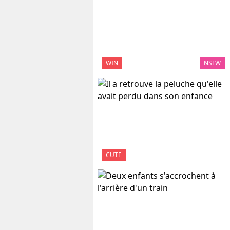
WIN
NSFW
CUTE