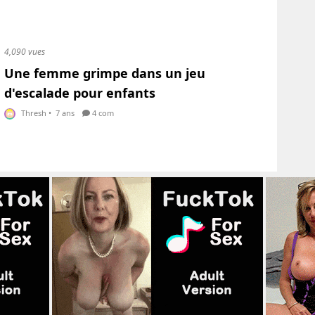
4,090 vues
Une femme grimpe dans un jeu
d'escalade pour enfants
Thresh
•
7 ans
4 com