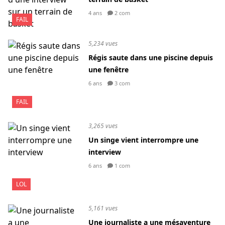
4 ans
2 com
FAIL
5,234 vues
Régis saute dans une piscine depuis
une fenêtre
6 ans
3 com
FAIL
3,265 vues
Un singe vient interrompre une
interview
6 ans
1 com
LOL
5,161 vues
Une journaliste a une mésaventure