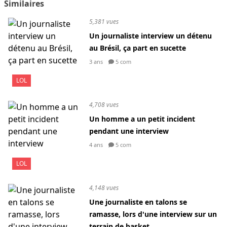
Similaires
5,381 vues
Un journaliste interview un détenu
au Brésil, ça part en sucette
3 ans
5 com
LOL
4,708 vues
Un homme a un petit incident
pendant une interview
4 ans
5 com
LOL
4,148 vues
Une journaliste en talons se
ramasse, lors d'une interview sur un
terrain de basket