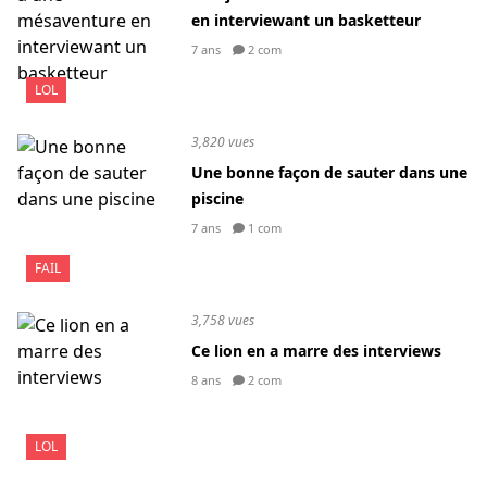
en interviewant un basketteur
7 ans
2 com
LOL
3,820 vues
Une bonne façon de sauter dans une
piscine
7 ans
1 com
FAIL
3,758 vues
Ce lion en a marre des interviews
8 ans
2 com
LOL