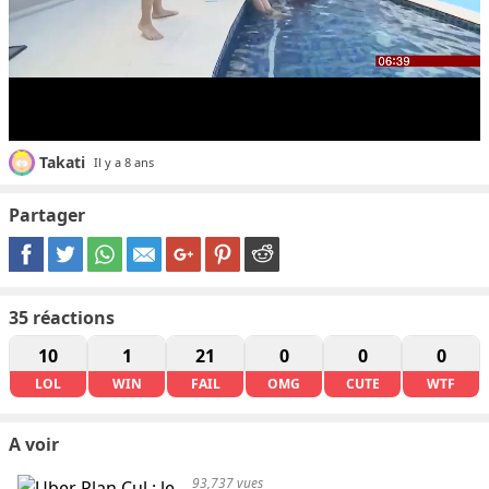
Takati
Il y a 8 ans
Partager
35
réactions
10
1
21
0
0
0
LOL
WIN
FAIL
OMG
CUTE
WTF
A voir
93,737 vues