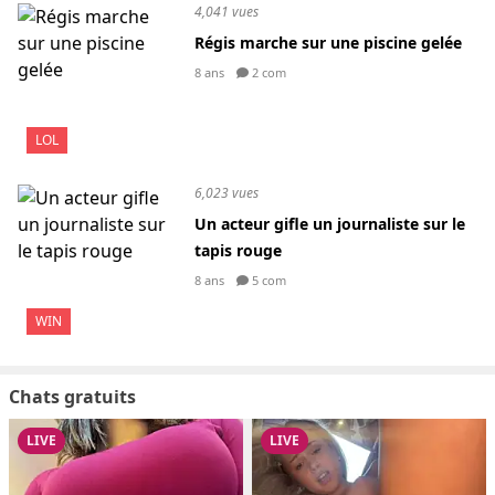
4,041 vues
Régis marche sur une piscine gelée
8 ans
2 com
LOL
6,023 vues
Un acteur gifle un journaliste sur le
tapis rouge
8 ans
5 com
WIN
Chats gratuits