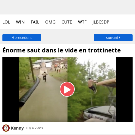
LOL
WIN
FAIL
OMG
CUTE
WTF
JLBCSDP
précédent
suivant
Énorme saut dans le vide en trottinette
Kenny
Il y a 2 ans