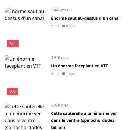
2,865 vues
Énorme saut au-dessus d'un canal
2 ans
0 com
FAIL
3,910 vues
Un énorme faceplant en VTT
4 ans
1 com
LOL
5,450 vues
Cette sauterelle a un énorme ver
dans le ventre (spinochordodes
tellinii)