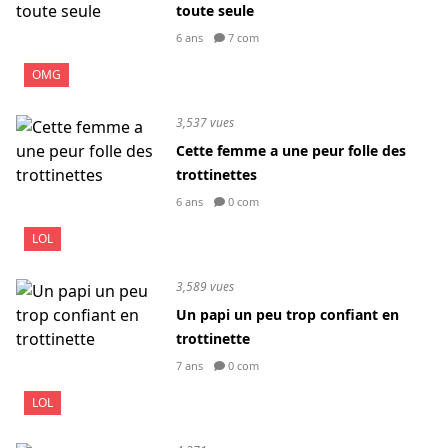
toute seule
6 ans
7 com
OMG
3,537 vues
Cette femme a une peur folle des
trottinettes
6 ans
0 com
LOL
3,589 vues
Un papi un peu trop confiant en
trottinette
7 ans
0 com
LOL