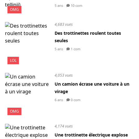
5 ans
10 com
OMG
4,683 vues
Des trottinettes roulent toutes
seules
5 ans
1 com
LOL
4,053 vues
Un camion écrase une voiture à un
virage
6 ans
0 com
OMG
4,174 vues
Une trottinette électrique explose