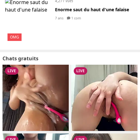
4,271 vues
Enorme saut du haut d'une falaise
7 ans
1 com
OMG
Chats gratuits