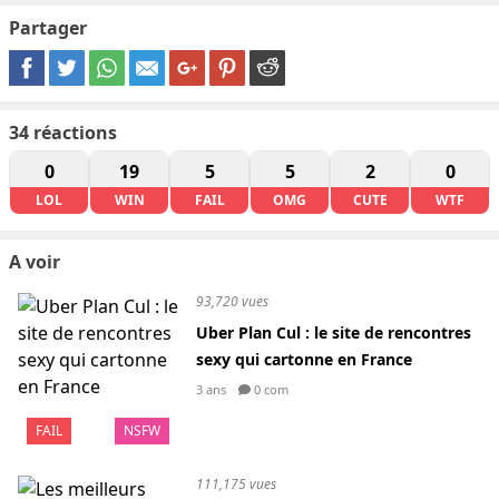
Partager
34
réactions
0
19
5
5
2
0
LOL
WIN
FAIL
OMG
CUTE
WTF
A voir
93,720 vues
Uber Plan Cul : le site de rencontres
sexy qui cartonne en France
3 ans
0 com
FAIL
NSFW
111,175 vues