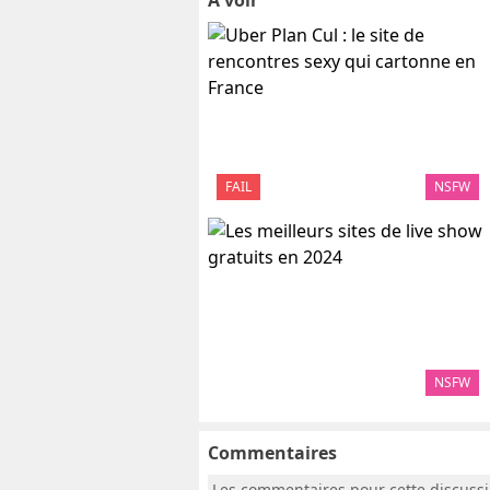
A voir
FAIL
NSFW
NSFW
Commentaires
Les commentaires pour cette discuss