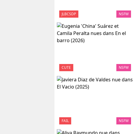
JLBCSDP
NSFW
CUTE
NSFW
FAIL
NSFW