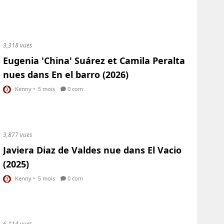
3,318 vues
Eugenia 'China' Suárez et Camila Peralta
nues dans En el barro (2026)
Kenny
•
5 mois
0 com
3,877 vues
Javiera Diaz de Valdes nue dans El Vacio
(2025)
Kenny
•
5 mois
0 com
6,114 vues