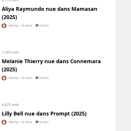
Aliya Raymundo nue dans Mamasan
(2025)
Kenny
•
6 mois
0 com
7,564 vues
Melanie Thierry nue dans Connemara
(2025)
Kenny
•
6 mois
0 com
4,625 vues
Lilly Bell nue dans Prompt (2025)
Kenny
•
6 mois
0 com