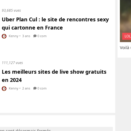
93,685 vues
Uber Plan Cul : le site de rencontres sexy
qui cartonne en France
LOL
Kenny
•
3 ans
0 com
Voilà
111,127 vues
Les meilleurs sites de live show gratuits
en 2024
Kenny
•
2 ans
0 com
ion sont désormais fermés.