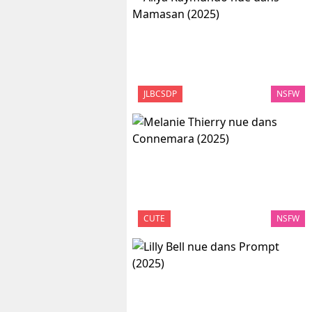
JLBCSDP
NSFW
CUTE
NSFW