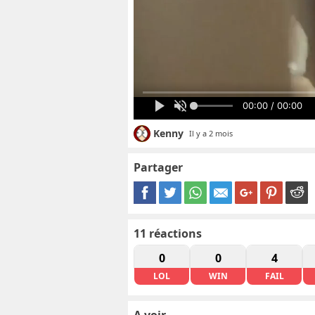
00:00 / 00:00
Kenny
Il y a 2 mois
Partager
11
réactions
0
0
4
LOL
WIN
FAIL