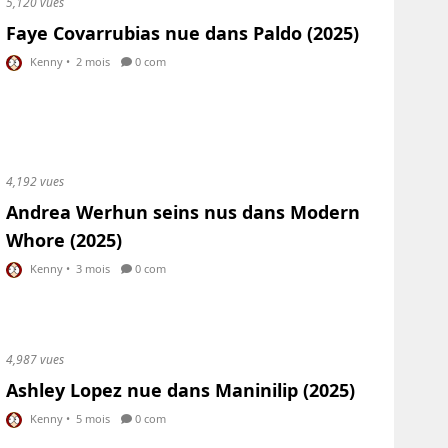
5,120 vues
Faye Covarrubias nue dans Paldo (2025)
Kenny
•
2 mois
0 com
4,192 vues
Andrea Werhun seins nus dans Modern
Whore (2025)
Kenny
•
3 mois
0 com
4,987 vues
Ashley Lopez nue dans Maninilip (2025)
Kenny
•
5 mois
0 com