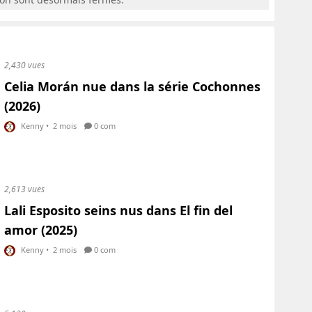
2,430 vues
Celia Morán nue dans la série Cochonnes
(2026)
Kenny
•
2 mois
0 com
2,613 vues
Lali Esposito seins nus dans El fin del
amor (2025)
Kenny
•
2 mois
0 com