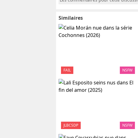
Similaires
FAIL
NSFW
JLBCSDP
NSFW