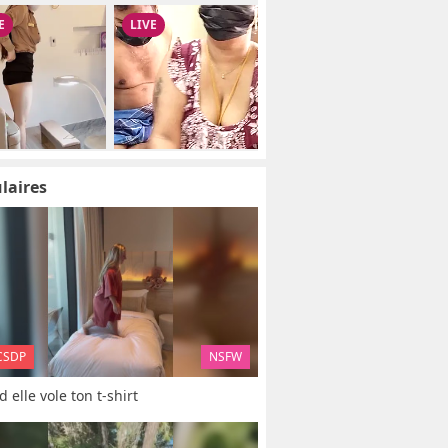
laires
CSDP
NSFW
 elle vole ton t-shirt