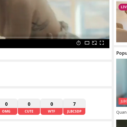
Popu
JLB
0
0
0
7
OMG
CUTE
WTF
JLBCSDP
Quand