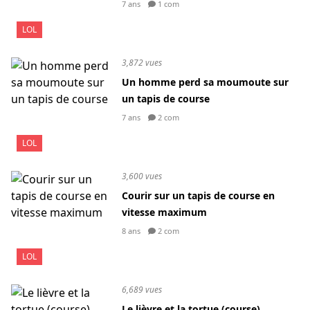
7 ans
1 com
LOL
3,872 vues
Un homme perd sa moumoute sur
un tapis de course
7 ans
2 com
LOL
3,600 vues
Courir sur un tapis de course en
vitesse maximum
8 ans
2 com
LOL
6,689 vues
Le lièvre et la tortue (course)