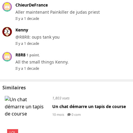
ChieurDeFrance
Aller maintenant Painkiller de judas priest
Il y a 1 decade
Kenny
@R8R8: oups tank you
Il y a 1 decade
R8R8
1 point.
All the small things Kenny.
Il y a 1 decade
Similaires
1,803 vues
Un chat démarre un tapis de course
10 mois
0 com
LOL