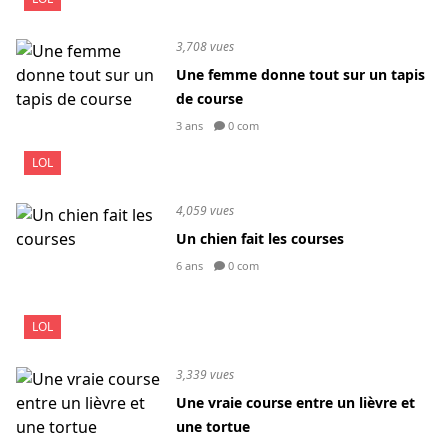
3,708 vues
Une femme donne tout sur un tapis
de course
3 ans
0 com
LOL
4,059 vues
Un chien fait les courses
6 ans
0 com
LOL
3,339 vues
Une vraie course entre un lièvre et
une tortue