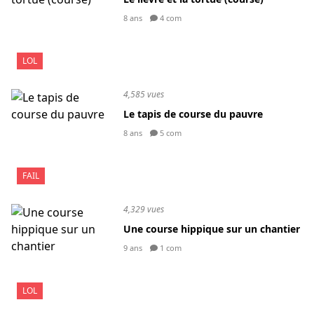
8 ans
4 com
LOL
4,585 vues
Le tapis de course du pauvre
8 ans
5 com
FAIL
4,329 vues
Une course hippique sur un chantier
9 ans
1 com
LOL