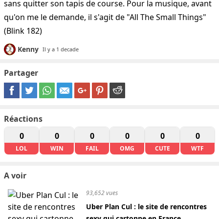
sans quitter son tapis de course. Pour la musique, avant
qu'on me le demande, il s'agit de "All The Small Things"
(Blink 182)
Kenny
Il y a 1 decade
Partager
Réactions
0
0
0
0
0
0
LOL
WIN
FAIL
OMG
CUTE
WTF
A voir
93,652 vues
Uber Plan Cul : le site de rencontres
sexy qui cartonne en France