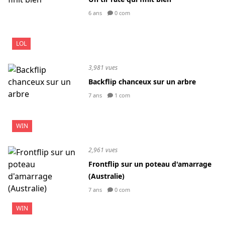
6 ans
0 com
LOL
3,981 vues
Backflip chanceux sur un arbre
7 ans
1 com
WIN
2,961 vues
Frontflip sur un poteau d'amarrage
(Australie)
7 ans
0 com
WIN