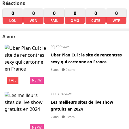
Réactions
0
0
0
0
0
0
LOL
WIN
FAIL
OMG
CUTE
WTF
A voir
93,690 vues
Uber Plan Cul : le site de rencontres
sexy qui cartonne en France
3 ans
0 com
FAIL
NSFW
111,134 vues
Les meilleurs sites de live show
gratuits en 2024
2 ans
0 com
NSFW