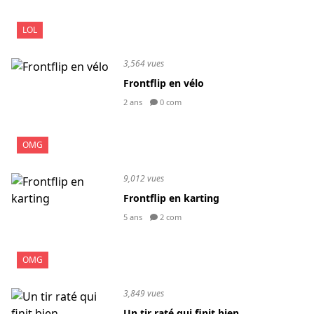
LOL
3,564 vues
Frontflip en vélo
2 ans
0 com
OMG
9,012 vues
Frontflip en karting
5 ans
2 com
OMG
3,849 vues
Un tir raté qui finit bien