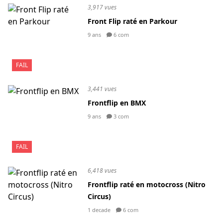
3,917 vues
Front Flip raté en Parkour
9 ans
6 com
FAIL
3,441 vues
Frontflip en BMX
9 ans
3 com
FAIL
6,418 vues
Frontflip raté en motocross (Nitro
Circus)
1 decade
6 com