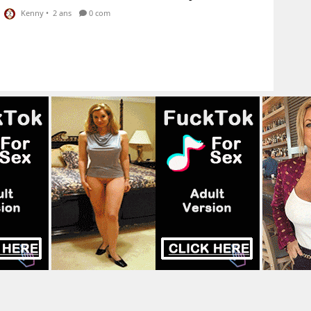
Kenny
•
2 ans
0 com