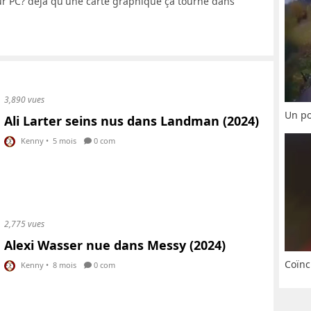
our PC? déjà qu'une carte graphique çà tourne dans
3,890 vues
Un po
Ali Larter seins nus dans Landman (2024)
Kenny
•
5 mois
0 com
2,775 vues
Alexi Wasser nue dans Messy (2024)
Coïnc
Kenny
•
8 mois
0 com