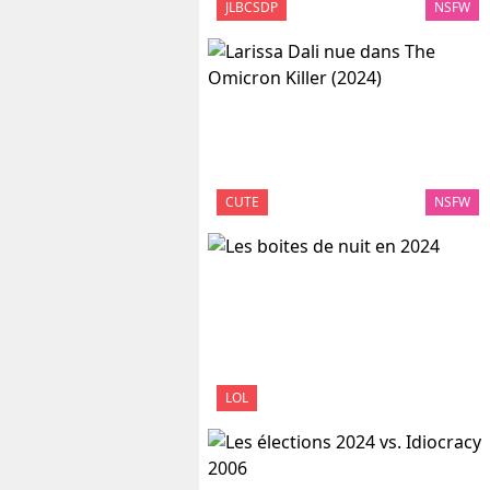
JLBCSDP
NSFW
CUTE
NSFW
LOL