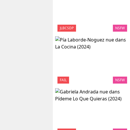
JLBCSDP
NSFW
FAIL
NSFW