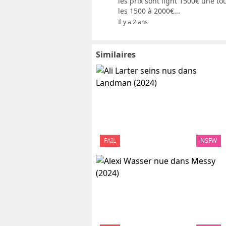
les prix sont light 1500€ une t
les 1500 à 2000€...
Il y a 2 ans
Similaires
FAIL
NSFW