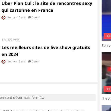
Uber Plan Cul : le site de rencontres sexy
qui cartonne en France
Kenny
•
3 ans
0 com
LOL
111,171 vues
Son vi
Les meilleurs sites de live show gratuits
en 2024
Kenny
•
2 ans
0 com
LOL
ion sont désormais fermés.
Il a 