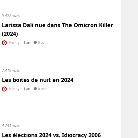
5,472 vues
Larissa Dali nue dans The Omicron Killer
(2024)
Kenny
•
1 an
0 com
7,419 vues
Les boites de nuit en 2024
Kenny
•
1 an
0 com
4,741 vues
Les élections 2024 vs. Idiocracy 2006