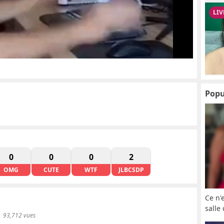
Popu
0
0
0
2
OMG
CUTE
WTF
JLBCSDP
Ce n'
salle
93,712 vues