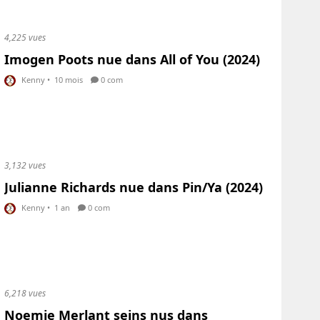
4,225 vues
Imogen Poots nue dans All of You (2024)
Kenny
•
10 mois
0 com
3,132 vues
Julianne Richards nue dans Pin/Ya (2024)
Kenny
•
1 an
0 com
6,218 vues
Noemie Merlant seins nus dans