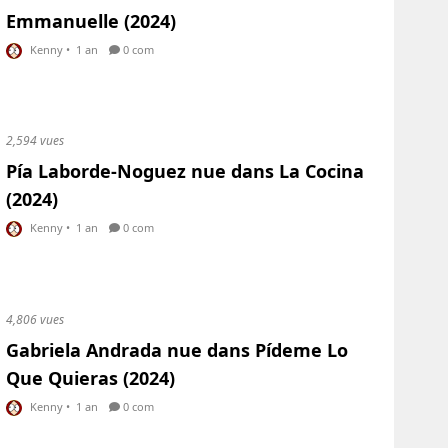
Emmanuelle (2024)
Kenny
•
1 an
0 com
2,594 vues
Pía Laborde-Noguez nue dans La Cocina
(2024)
Kenny
•
1 an
0 com
4,806 vues
Gabriela Andrada nue dans Pídeme Lo
Que Quieras (2024)
Kenny
•
1 an
0 com