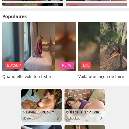
Populaires
JLBCSDP
NSFW
LOL
Quand elle vole ton t-shirt
Voilà une façon de faire