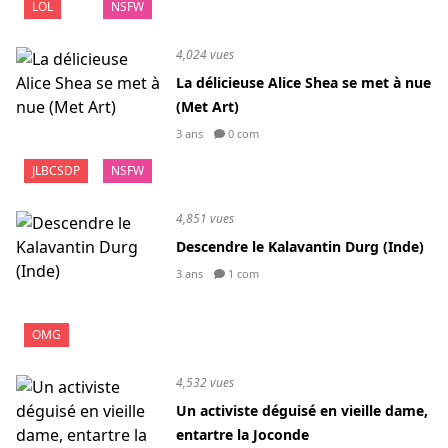
LOL
NSFW
4,024 vues
La délicieuse Alice Shea se met à nue
(Met Art)
3 ans
0 com
JLBCSDP
NSFW
4,851 vues
Descendre le Kalavantin Durg (Inde)
3 ans
1 com
OMG
4,532 vues
Un activiste déguisé en vieille dame,
entartre la Joconde