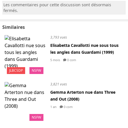
Les commentaires pour cette discussion sont désormais
fermés.
Similaires
3,793 vues
Elisabetta Cavallotti nue sous tous
les angles dans Guardami (1999)
5 mois
0 com
JLBCSDP
NSFW
3,821 vues
Gemma Arterton nue dans Three
and Out (2008)
1 an
0 com
NSFW