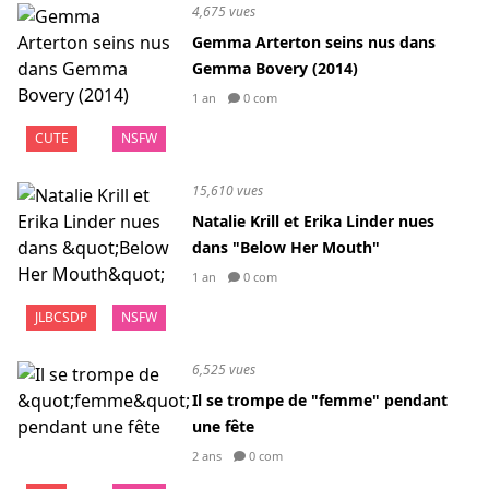
4,675 vues
Gemma Arterton seins nus dans
Gemma Bovery (2014)
1 an
0 com
CUTE
NSFW
15,610 vues
Natalie Krill et Erika Linder nues
dans "Below Her Mouth"
1 an
0 com
JLBCSDP
NSFW
6,525 vues
Il se trompe de "femme" pendant
une fête
2 ans
0 com