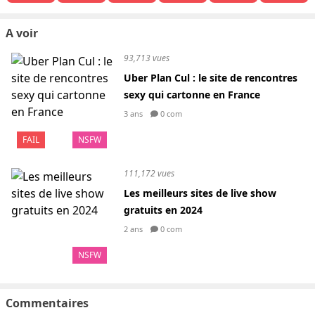
A voir
93,713 vues
Uber Plan Cul : le site de rencontres
sexy qui cartonne en France
3 ans
0 com
FAIL
NSFW
111,172 vues
Les meilleurs sites de live show
gratuits en 2024
2 ans
0 com
NSFW
Commentaires