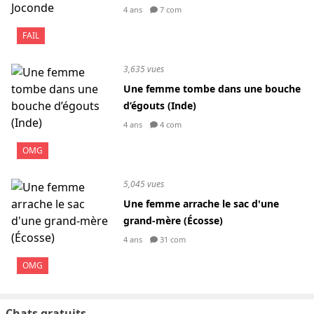
4 ans
7 com
FAIL
3,635 vues
Une femme tombe dans une bouche
d’égouts (Inde)
4 ans
4 com
OMG
5,045 vues
Une femme arrache le sac d'une
grand-mère (Écosse)
4 ans
31 com
OMG
Chats gratuits