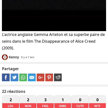
L'actrice anglaise Gemma Arteton et sa superbe paire de
seins dans le film The Disappearance of Alice Creed
(2009).
Kenny
Il y a 7 ans
Partager
22
réactions
2
2
3
1
0
0
LOL
WIN
FAIL
OMG
CUTE
WTF