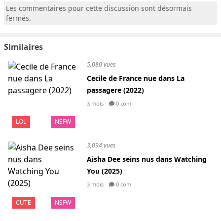
Les commentaires pour cette discussion sont désormais
fermés.
Similaires
5,080 vues
Cecile de France nue dans La
passagere (2022)
3 mois
0 com
LOL
NSFW
3,094 vues
Aisha Dee seins nus dans Watching
You (2025)
3 mois
0 com
CUTE
NSFW