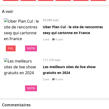
A voir
93,686 vues
Uber Plan Cul : le site de rencontres
sexy qui cartonne en France
3 ans
0 com
FAIL
NSFW
111,129 vues
Les meilleurs sites de live show
gratuits en 2024
2 ans
0 com
NSFW
Commentaires