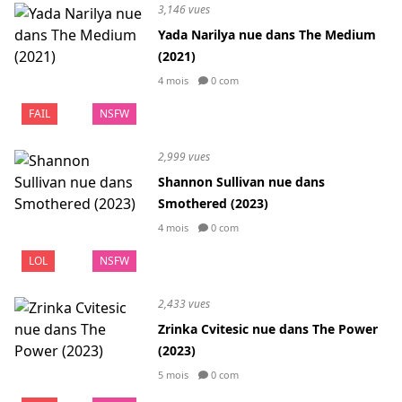
3,146 vues
Yada Narilya nue dans The Medium
(2021)
4 mois
0 com
FAIL
NSFW
2,999 vues
Shannon Sullivan nue dans
Smothered (2023)
4 mois
0 com
LOL
NSFW
2,433 vues
Zrinka Cvitesic nue dans The Power
(2023)
5 mois
0 com