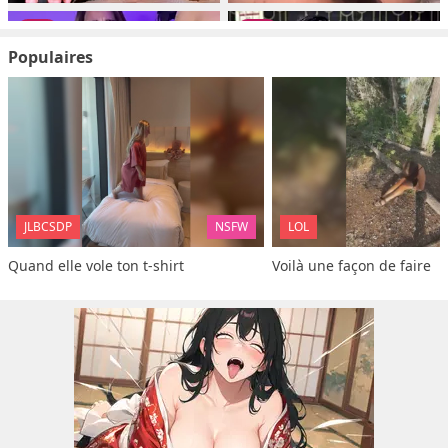
Populaires
JLBCSDP
NSFW
LOL
Quand elle vole ton t-shirt
Voilà une façon de faire