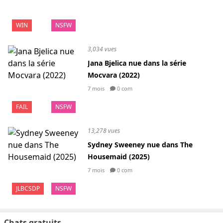
WIN
NSFW
3,034 vues
Jana Bjelica nue dans la série
Mocvara (2022)
7 mois
0 com
FAIL
NSFW
13,278 vues
Sydney Sweeney nue dans The
Housemaid (2025)
7 mois
0 com
JLBCSDP
NSFW
Chats gratuits