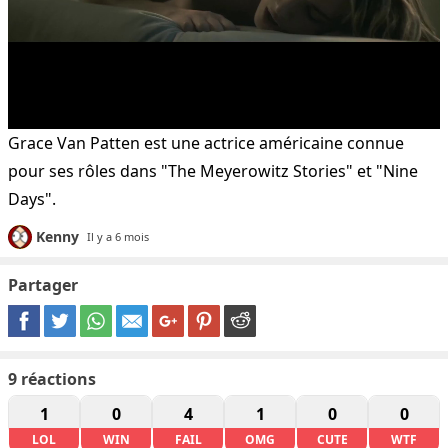
Grace Van Patten est une actrice américaine connue
pour ses rôles dans "The Meyerowitz Stories" et "Nine
Days".
Kenny
Il y a 6 mois
Partager
9
réactions
1
0
4
1
0
0
LOL
WIN
FAIL
OMG
CUTE
WTF