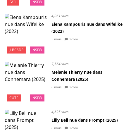
FAIL
NSFW
4,061 vues
Elena Kampouris nue dans Wifelike
(2022)
5 mois
0 com
JLBCSDP
NSFW
7,564 vues
Melanie Thierry nue dans
Connemara (2025)
6 mois
0 com
CUTE
NSFW
4,625 vues
Lilly Bell nue dans Prompt (2025)
6 mois
0 com