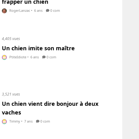
frapper un chien
RogerLanzac
•
6 ans
0 com
4,405 vues
Un chien imite son maître
PtiteIdiote
•
6 ans
0 com
3,521 vues
Un chien vient dire bonjour à deux
vaches
Timmy
•
7 ans
0 com