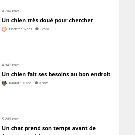
4,788 vues
Un chien très doué pour chercher
Cheffff
•
6 ans
2 com
4,942 vues
Un chien fait ses besoins au bon endroit
Raoult
•
6 ans
0 com
5,285 vues
Un chat prend son temps avant de