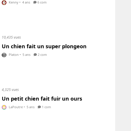
Kenny
•
4 ans
6 com
10,435 vues
Un chien fait un super plongeon
Platon
•
5 ans
2 com
4,325 vues
Un petit chien fait fuir un ours
LaPoutre
•
5 ans
1 com