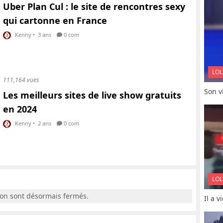
Uber Plan Cul : le site de rencontres sexy
qui cartonne en France
Kenny
•
3 ans
0 com
LOL
111,164 vues
Son vi
Les meilleurs sites de live show gratuits
en 2024
Kenny
•
2 ans
0 com
LOL
ion sont désormais fermés.
Il a 