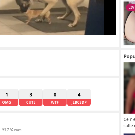
Popu
1
3
0
4
OMG
CUTE
WTF
JLBCSDP
Ce n'
salle
93,710 vues