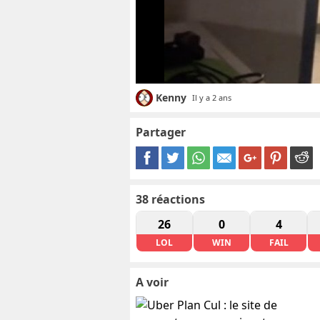
Kenny
Il y a 2 ans
Partager
38
réactions
26
0
4
LOL
WIN
FAIL
A voir