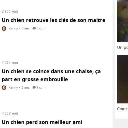
3,156 vues
Un chien retrouve les clés de son maitre
Kenny
•
3 ans
0 com
Un po
4,454 vues
Un chien se coince dans une chaise, ça
part en grosse embrouille
Kenny
•
3 ans
1 com
Coïnc
4,568 vues
Un chien perd son meilleur ami