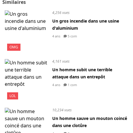
Similaires
4,256 vues
Un gros incendie dans une usine
d'aluminium
4 ans
5 com
OMG
4,161 vues
Un homme subit une terrible
attaque dans un entrepôt
4 ans
1 com
LOL
10,234 vues
Un homme sauve un mouton coincé
dans une clotûre