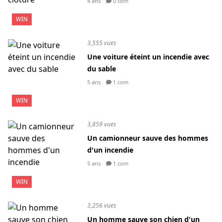
4 ans
0 com
WIN
3,555 vues
Une voiture éteint un incendie avec
du sable
5 ans
1 com
WIN
3,859 vues
Un camionneur sauve des hommes
d'un incendie
5 ans
1 com
WIN
3,256 vues
Un homme sauve son chien d'un