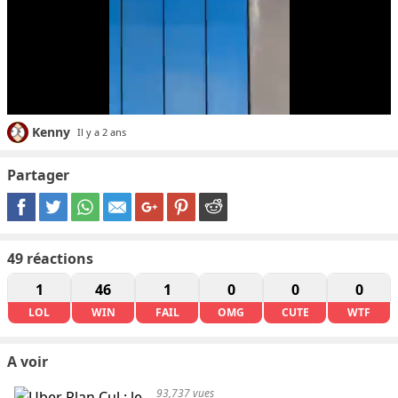
Kenny
Il y a 2 ans
Partager
49
réactions
1
46
1
0
0
0
LOL
WIN
FAIL
OMG
CUTE
WTF
A voir
93,737 vues