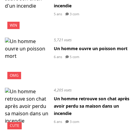
incendie
5 ans
3 com
WIN
5,721 vues
Un homme ouvre un poisson mort
6 ans
5 com
OMG
4,205 vues
Un homme retrouve son chat après
avoir perdu sa maison dans un
incendie
6 ans
3 com
CUTE