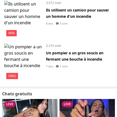
3,972 vues
Ils utilisent un camion pour sauver
un homme d'un incendie
6 ans
3 com
WIN
3,235 vues
Un pompier a un gros soucis en
fermant une bouche à incendie
7 ans
1 com
OMG
Chats gratuits