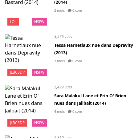
(2014)
2 mois
0 com
LOL
NSFW
3,576 vues
Tessa Harnetiaux nue dans Depravity
(2013)
3 mois
0 com
JLBCSDP
NSFW
5,499 vues
Sara Malakul Lane et Erin O' Brien
nues dans Jailbait (2014)
4 mois
0 com
JLBCSDP
NSFW
4,310 vues