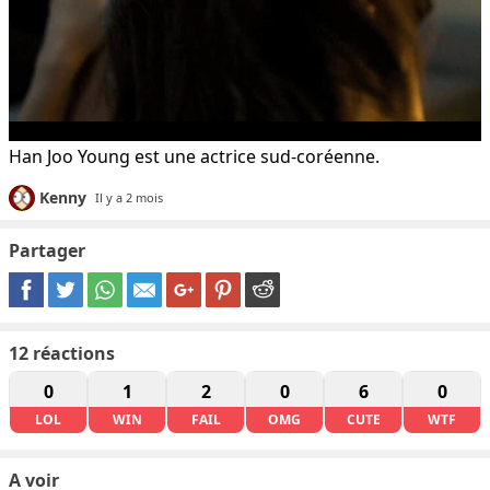
Han Joo Young est une actrice sud-coréenne.
Kenny
Il y a 2 mois
Partager
12
réactions
0
1
2
0
6
0
LOL
WIN
FAIL
OMG
CUTE
WTF
A voir