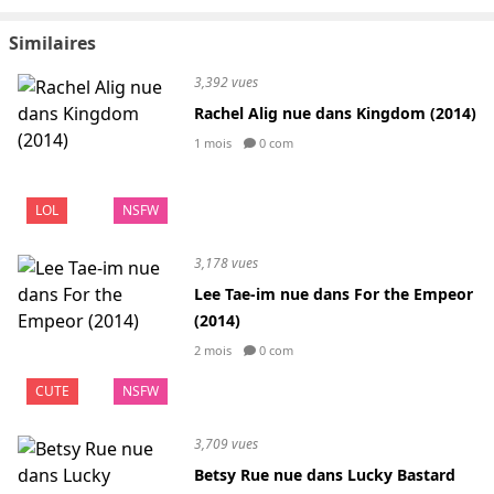
Similaires
3,392 vues
Rachel Alig nue dans Kingdom (2014)
1 mois
0 com
LOL
NSFW
3,178 vues
Lee Tae-im nue dans For the Empeor
(2014)
2 mois
0 com
CUTE
NSFW
3,709 vues
Betsy Rue nue dans Lucky Bastard