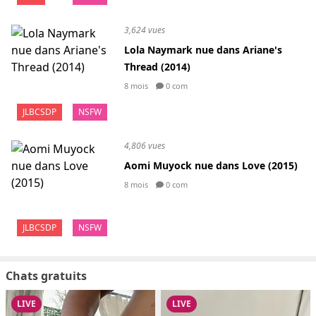
3,624 vues
Lola Naymark nue dans Ariane's
Thread (2014)
8 mois
0 com
JLBCSDP
NSFW
4,806 vues
Aomi Muyock nue dans Love (2015)
8 mois
0 com
JLBCSDP
NSFW
Chats gratuits