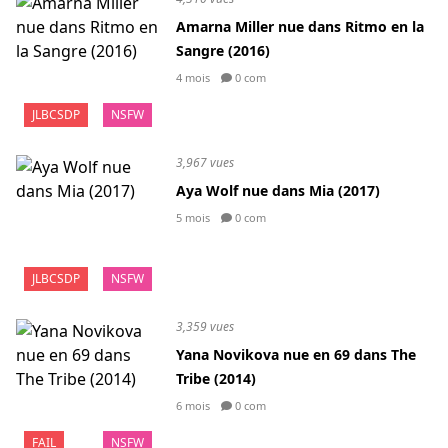
Amarna Miller nue dans Ritmo en la
Sangre (2016)
4 mois
0 com
JLBCSDP
NSFW
3,967 vues
Aya Wolf nue dans Mia (2017)
5 mois
0 com
JLBCSDP
NSFW
3,359 vues
Yana Novikova nue en 69 dans The
Tribe (2014)
6 mois
0 com
FAIL
NSFW