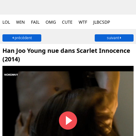
LOL
WIN
FAIL
OMG
CUTE
WTF
JLBCSDP
précédent
suivant
Han Joo Young nue dans Scarlet Innocence
(2014)