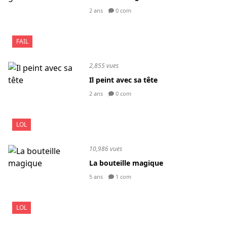
2 ans
0 com
FAIL
2,855 vues
Il peint avec sa tête
2 ans
0 com
LOL
10,986 vues
La bouteille magique
5 ans
1 com
LOL