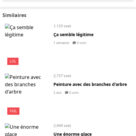
Similaires
1,135 vues
Ça semble légitime
1 semaine
0 com
LOL
2,757 vues
Peinture avec des branches d'arbre
2 ans
0 com
FAIL
2,940 vues
Une énorme glace