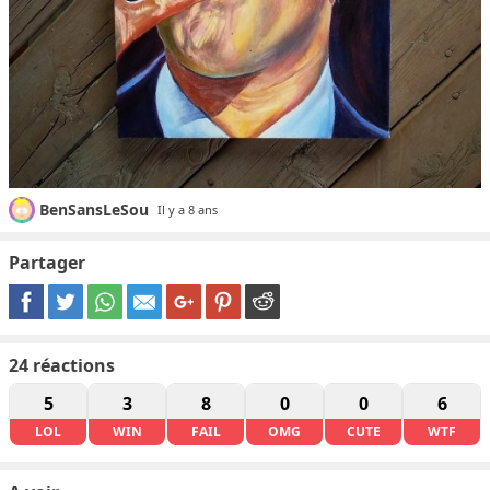
BenSansLeSou
Il y a 8 ans
Partager
24
réactions
5
3
8
0
0
6
LOL
WIN
FAIL
OMG
CUTE
WTF