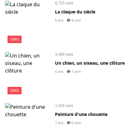
6,725 vues
La claque du siècle
6 ans
4 com
OMG
3,486 vues
Un chien, un oiseau, une clôture
6 ans
1 com
OMG
1,426 vues
Peinture d'une chouette
7 ans
0 com