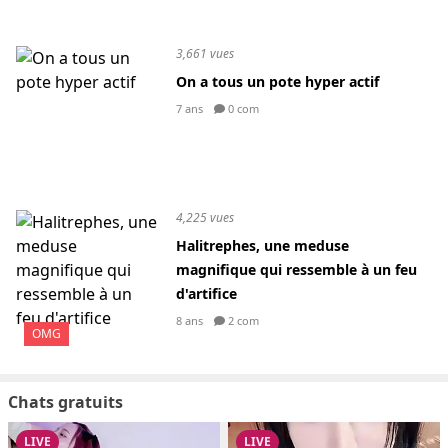
3,661 vues
On a tous un pote hyper actif
7 ans
0 com
4,225 vues
Halitrephes, une meduse
magnifique qui ressemble à un feu
d'artifice
8 ans
2 com
OMG
Chats gratuits