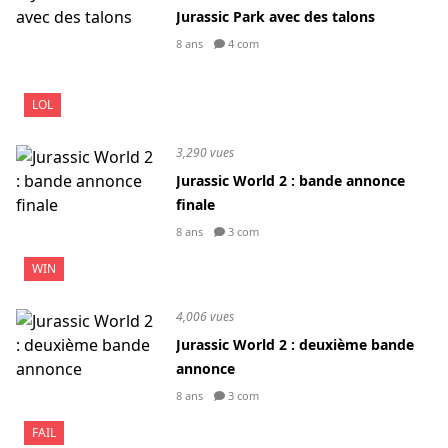
Jurassic Park avec des talons
8 ans
4 com
LOL
3,290 vues
Jurassic World 2 : bande annonce
finale
8 ans
3 com
WIN
4,006 vues
Jurassic World 2 : deuxième bande
annonce
8 ans
3 com
FAIL