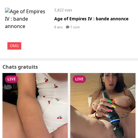
5,822 vues
Age of Empires IV : bande annonce
8 ans
7 com
OMG
Chats gratuits