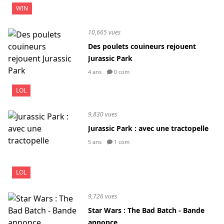
WIN
10,665 vues
Des poulets couineurs rejouent
Jurassic Park
4 ans
0 com
LOL
9,830 vues
Jurassic Park : avec une tractopelle
5 ans
1 com
LOL
9,726 vues
Star Wars : The Bad Batch - Bande
annonce