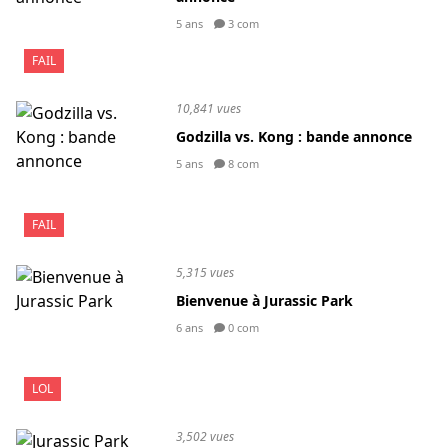
5 ans
3 com
FAIL
10,841 vues
Godzilla vs. Kong : bande annonce
5 ans
8 com
FAIL
5,315 vues
Bienvenue à Jurassic Park
6 ans
0 com
LOL
3,502 vues