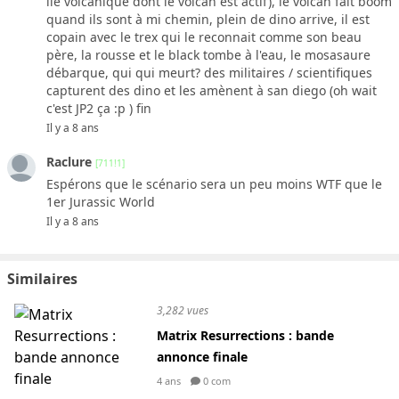
ile volcanique dont le volcan est actif), le volcan fait boom
quand ils sont à mi chemin, plein de dino arrive, il est
copain avec le trex qui le reconnait comme son beau
père, la rousse et le black tombe à l'eau, le mosasaure
débarque, qui qui meurt? des militaires / scientifiques
capturent des dino et les amènent à san diego (oh wait
c'est JP2 ça :p ) fin
Il y a 8 ans
Raclure
[711!1]
Espérons que le scénario sera un peu moins WTF que le
1er Jurassic World
Il y a 8 ans
Similaires
3,282 vues
Matrix Resurrections : bande
annonce finale
4 ans
0 com