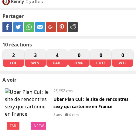
Kenny
Il y a 8 ans
Partager
10
réactions
2
3
4
0
0
0
LOL
WIN
FAIL
OMG
CUTE
WTF
A voir
93,682 vues
Uber Plan Cul : le site de rencontres
sexy qui cartonne en France
3 ans
0 com
FAIL
NSFW