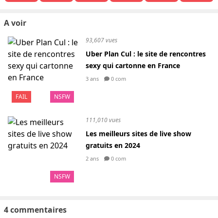
A voir
93,607 vues
Uber Plan Cul : le site de rencontres
sexy qui cartonne en France
3 ans
0 com
FAIL
NSFW
111,010 vues
Les meilleurs sites de live show
gratuits en 2024
2 ans
0 com
NSFW
4 commentaires