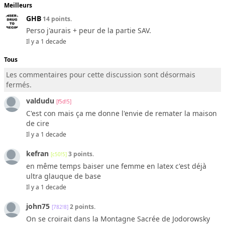
Meilleurs
GHB
14 points.
Perso j'aurais + peur de la partie SAV.
Il y a 1 decade
Tous
Les commentaires pour cette discussion sont désormais
fermés.
valdudu
[f5d!5]
C'est con mais ça me donne l'envie de remater la maison
de cire
Il y a 1 decade
kefran
3 points.
[c50!5]
en même temps baiser une femme en latex c'est déjà
ultra glauque de base
Il y a 1 decade
john75
2 points.
[782!8]
On se croirait dans la Montagne Sacrée de Jodorowsky