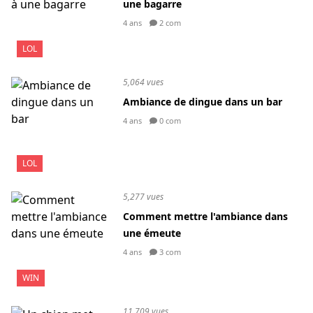
une bagarre
4 ans
2 com
LOL
5,064 vues
Ambiance de dingue dans un bar
4 ans
0 com
LOL
5,277 vues
Comment mettre l'ambiance dans
une émeute
4 ans
3 com
WIN
11,709 vues