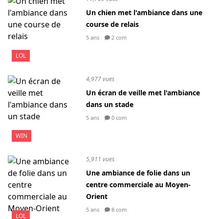
Un chien met l'ambiance dans une
course de relais
5 ans
2 com
LOL
4,977 vues
Un écran de veille met l'ambiance
dans un stade
5 ans
0 com
WIN
5,911 vues
Une ambiance de folie dans un
centre commerciale au Moyen-
Orient
5 ans
8 com
LOL