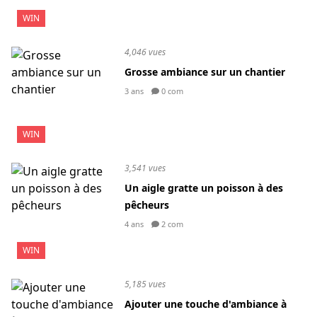
WIN
4,046 vues
Grosse ambiance sur un chantier
3 ans
0 com
WIN
3,541 vues
Un aigle gratte un poisson à des
pêcheurs
4 ans
2 com
WIN
5,185 vues
Ajouter une touche d'ambiance à