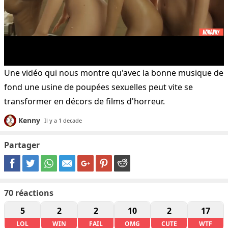
Une vidéo qui nous montre qu'avec la bonne musique de
fond une usine de poupées sexuelles peut vite se
transformer en décors de films d'horreur.
Kenny
Il y a 1 decade
Partager
70
réactions
5
2
2
10
2
17
LOL
WIN
FAIL
OMG
CUTE
WTF