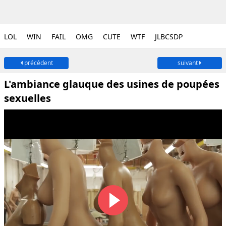
LOL
WIN
FAIL
OMG
CUTE
WTF
JLBCSDP
précédent
suivant
L'ambiance glauque des usines de poupées
sexuelles