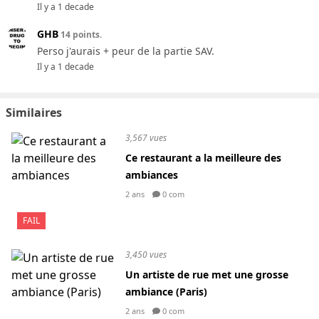
Il y a 1 decade
GHB
14 points.
Perso j'aurais + peur de la partie SAV.
Il y a 1 decade
Similaires
3,567 vues
Ce restaurant a la meilleure des
ambiances
2 ans
0 com
FAIL
3,450 vues
Un artiste de rue met une grosse
ambiance (Paris)
2 ans
0 com