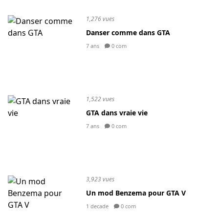
1,276 vues
Danser comme dans GTA
7 ans
0 com
1,522 vues
GTA dans vraie vie
7 ans
0 com
3,923 vues
Un mod Benzema pour GTA V
1 decade
0 com