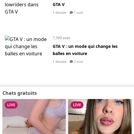
GTA V
1 decade
1 com
7,300 vues
GTA V : un mode qui change les
balles en voiture
1 decade
2 com
Chats gratuits