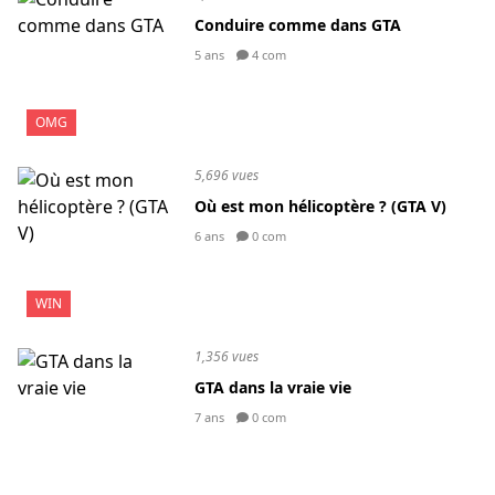
Conduire comme dans GTA
5 ans
4 com
OMG
5,696 vues
Où est mon hélicoptère ? (GTA V)
6 ans
0 com
WIN
1,356 vues
GTA dans la vraie vie
7 ans
0 com