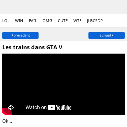
LOL
WIN
FAIL
OMG
CUTE
WTF
JLBCSDP
précédent
suivant
Les trains dans GTA V
Ok...