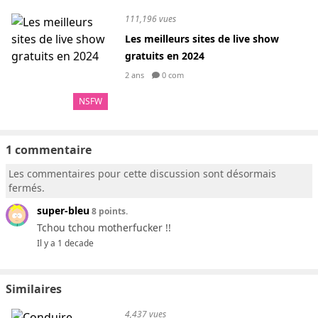
111,196 vues
Les meilleurs sites de live show
gratuits en 2024
2 ans
0 com
NSFW
1 commentaire
Les commentaires pour cette discussion sont désormais
fermés.
super-bleu
8 points.
Tchou tchou motherfucker !!
Il y a 1 decade
Similaires
4,437 vues