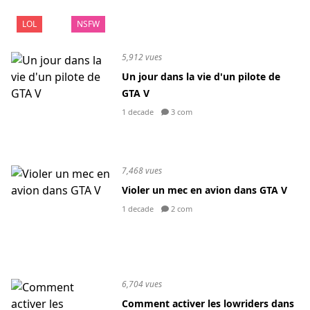
LOL
NSFW
5,912 vues
Un jour dans la vie d'un pilote de
GTA V
1 decade
3 com
7,468 vues
Violer un mec en avion dans GTA V
1 decade
2 com
6,704 vues
Comment activer les lowriders dans