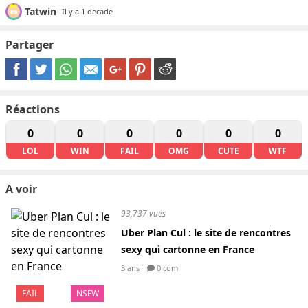
Tatwin
Il y a 1 decade
Partager
Réactions
0
0
0
0
0
0
LOL
WIN
FAIL
OMG
CUTE
WTF
A voir
93,737 vues
Uber Plan Cul : le site de rencontres
sexy qui cartonne en France
3 ans
0 com
FAIL
NSFW