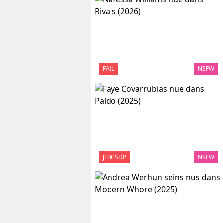
FAIL
NSFW
JLBCSDP
NSFW