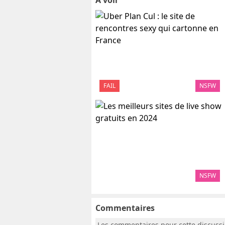
A voir
FAIL
NSFW
NSFW
Commentaires
Les commentaires pour cette discuss