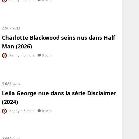
2,967 vues
Charlotte Blackwood seins nus dans Half
Man (2026)
Kenny
•
3 mois
0 com
3,626 vues
Leila George nue dans la série Disclaimer
(2024)
Kenny
•
3 mois
0 com
2,960 vues