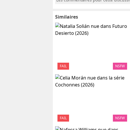
Similaires
FAIL
NSFW
FAIL
NSFW