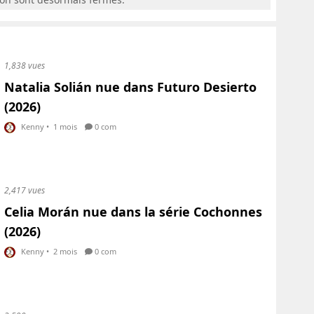
1,838 vues
Natalia Solián nue dans Futuro Desierto
(2026)
Kenny
•
1 mois
0 com
2,417 vues
Celia Morán nue dans la série Cochonnes
(2026)
Kenny
•
2 mois
0 com