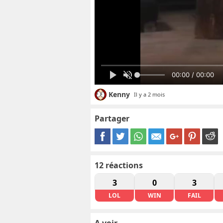
00:00 / 00:00
Kenny
Il y a 2 mois
Partager
12
réactions
3
0
3
LOL
WIN
FAIL