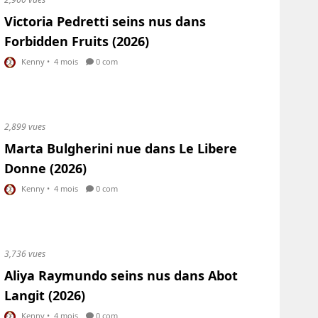
Victoria Pedretti seins nus dans
Forbidden Fruits (2026)
Kenny
•
4 mois
0 com
2,899 vues
Marta Bulgherini nue dans Le Libere
Donne (2026)
Kenny
•
4 mois
0 com
3,736 vues
Aliya Raymundo seins nus dans Abot
Langit (2026)
Kenny
•
4 mois
0 com