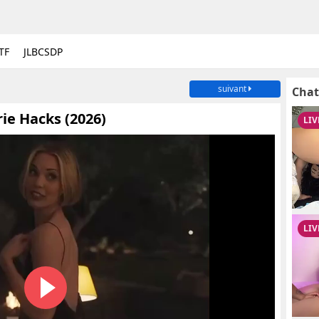
TF
JLBCSDP
suivant
Chat
rie Hacks (2026)