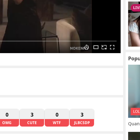
Popu
LOL
0
3
0
3
OMG
CUTE
WTF
JLBCSDP
Quand