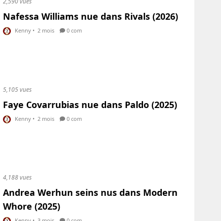
2,590 vues
Nafessa Williams nue dans Rivals (2026)
Kenny
•
2 mois
0 com
5,105 vues
Faye Covarrubias nue dans Paldo (2025)
Kenny
•
2 mois
0 com
4,188 vues
Andrea Werhun seins nus dans Modern
Whore (2025)
Kenny
•
3 mois
0 com