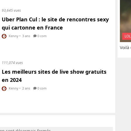
93,645 vues
Uber Plan Cul : le site de rencontres sexy
qui cartonne en France
LOL
Kenny
•
3 ans
0 com
Voilà
111,074 vues
Les meilleurs sites de live show gratuits
en 2024
Kenny
•
2 ans
0 com
ion sont désormais fermés.