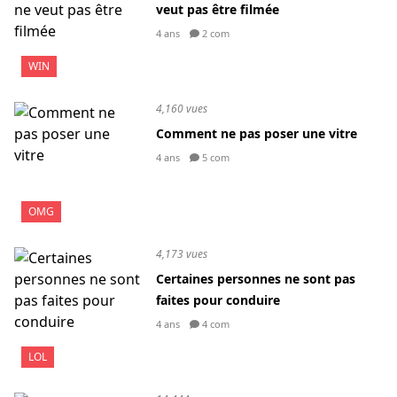
veut pas être filmée
4 ans
2 com
WIN
4,160 vues
Comment ne pas poser une vitre
4 ans
5 com
OMG
4,173 vues
Certaines personnes ne sont pas
faites pour conduire
4 ans
4 com
LOL