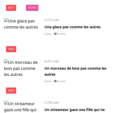
WTF
NSFW
3,723 vues
Une glace pas comme les autres
2 ans
0 com
WIN
6,201 vues
Un morceau de bois pas comme les
autres
3 ans
0 com
WIN
5,742 vues
Un streameur gaze une fille qui ne