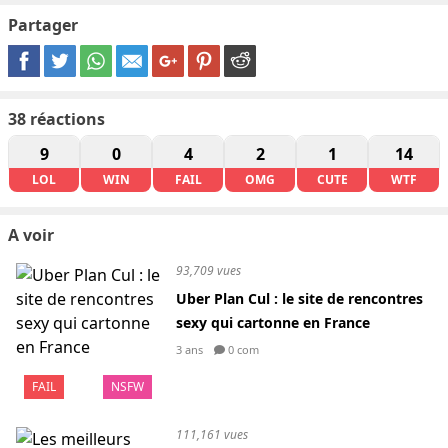
Partager
38
réactions
9
0
4
2
1
14
LOL
WIN
FAIL
OMG
CUTE
WTF
A voir
93,709 vues
Uber Plan Cul : le site de rencontres
sexy qui cartonne en France
3 ans
0 com
FAIL
NSFW
111,161 vues