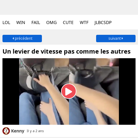
LOL
WIN
FAIL
OMG
CUTE
WTF
JLBCSDP
précédent
suivant
Un levier de vitesse pas comme les autres
Kenny
Il y a 2 ans