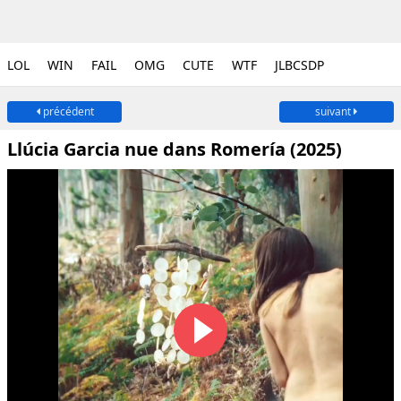
LOL
WIN
FAIL
OMG
CUTE
WTF
JLBCSDP
précédent
suivant
Llúcia Garcia nue dans Romería (2025)