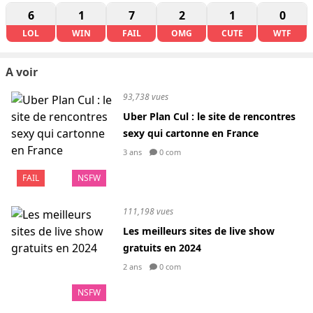
6
1
7
2
1
0
LOL
WIN
FAIL
OMG
CUTE
WTF
A voir
93,738 vues
Uber Plan Cul : le site de rencontres
sexy qui cartonne en France
3 ans
0 com
FAIL
NSFW
111,198 vues
Les meilleurs sites de live show
gratuits en 2024
2 ans
0 com
NSFW