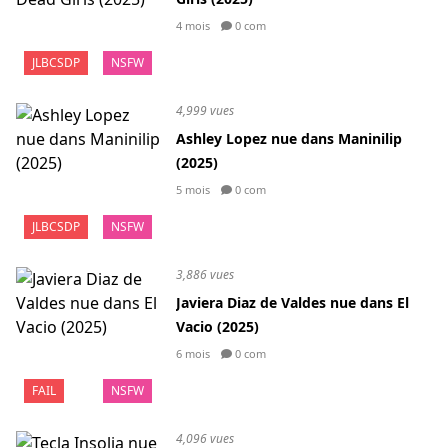
4 mois
0 com
JLBCSDP
NSFW
4,999 vues
Ashley Lopez nue dans Maninilip
(2025)
5 mois
0 com
JLBCSDP
NSFW
3,886 vues
Javiera Diaz de Valdes nue dans El
Vacio (2025)
6 mois
0 com
FAIL
NSFW
4,096 vues