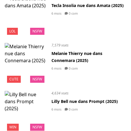
Tecla Insolia nue dans Amata (2025)
6 mois
0 com
LOL
NSFW
7,579 vues
Melanie Thierry nue dans
Connemara (2025)
6 mois
0 com
CUTE
NSFW
4,634 vues
Lilly Bell nue dans Prompt (2025)
6 mois
0 com
WIN
NSFW