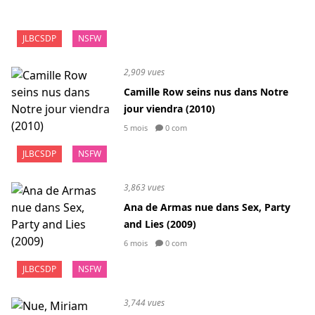
JLBCSDP
NSFW
2,909 vues
Camille Row seins nus dans Notre
jour viendra (2010)
5 mois
0 com
JLBCSDP
NSFW
3,863 vues
Ana de Armas nue dans Sex, Party
and Lies (2009)
6 mois
0 com
JLBCSDP
NSFW
3,744 vues