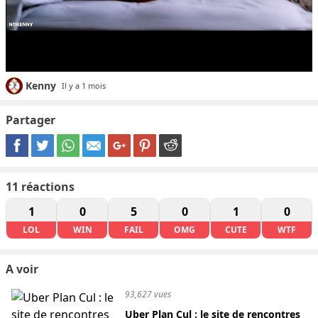
Kenny
Il y a 1 mois
Partager
11
réactions
1
0
5
0
1
0
LOL
WIN
FAIL
OMG
CUTE
WTF
A voir
93,627 vues
Uber Plan Cul : le site de rencontres