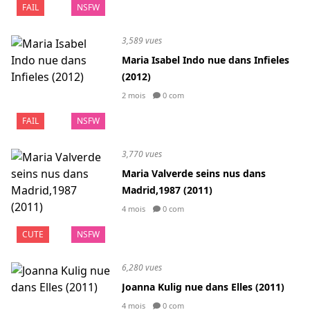
FAIL
NSFW
3,589 vues
Maria Isabel Indo nue dans Infieles
(2012)
2 mois
0 com
FAIL
NSFW
3,770 vues
Maria Valverde seins nus dans
Madrid,1987 (2011)
4 mois
0 com
CUTE
NSFW
6,280 vues
Joanna Kulig nue dans Elles (2011)
4 mois
0 com