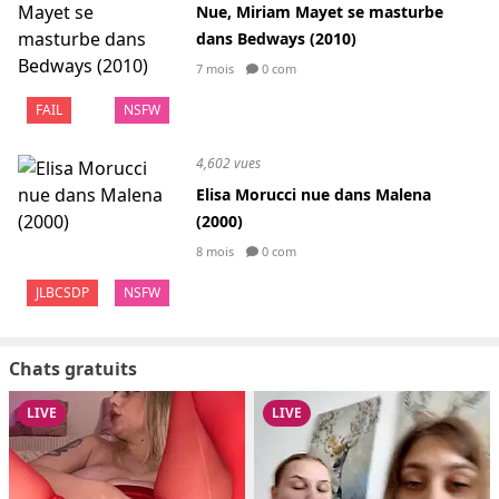
Nue, Miriam Mayet se masturbe
dans Bedways (2010)
7 mois
0 com
FAIL
NSFW
4,602 vues
Elisa Morucci nue dans Malena
(2000)
8 mois
0 com
JLBCSDP
NSFW
Chats gratuits