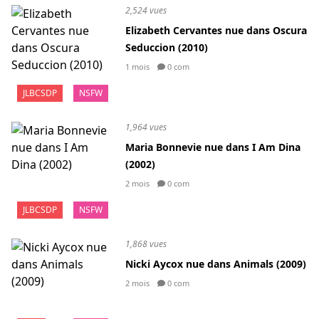
2,524 vues
Elizabeth Cervantes nue dans Oscura
Seduccion (2010)
1 mois
0 com
JLBCSDP
NSFW
1,964 vues
Maria Bonnevie nue dans I Am Dina
(2002)
2 mois
0 com
JLBCSDP
NSFW
1,868 vues
Nicki Aycox nue dans Animals (2009)
2 mois
0 com