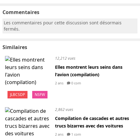
Commentaires
Les commentaires pour cette discussion sont désormais
fermés.
Similaires
12,212 vues
Elles montrent leurs seins dans
l'avion (compilation)
2 ans
0 com
JLBCSDP
NSFW
2,862 vues
Compilation de cascades et autres
trucs bizarres avec des voitures
2 ans
1 com