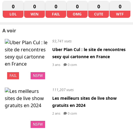
0
0
0
0
0
0
LOL
WIN
FAIL
OMG
CUTE
WTF
A voir
93,741 vues
Uber Plan Cul : le site de rencontres
sexy qui cartonne en France
3 ans
0 com
FAIL
NSFW
111,207 vues
Les meilleurs sites de live show
gratuits en 2024
2 ans
0 com
NSFW