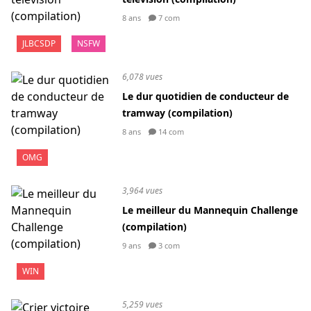
8 ans
7 com
JLBCSDP
NSFW
6,078 vues
Le dur quotidien de conducteur de
tramway (compilation)
8 ans
14 com
OMG
3,964 vues
Le meilleur du Mannequin Challenge
(compilation)
9 ans
3 com
WIN
5,259 vues