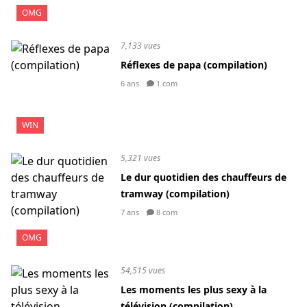
OMG
7,133 vues
Réflexes de papa (compilation)
6 ans
1 com
WIN
5,321 vues
Le dur quotidien des chauffeurs de
tramway (compilation)
7 ans
8 com
OMG
54,515 vues
Les moments les plus sexy à la
télévision (compilation)