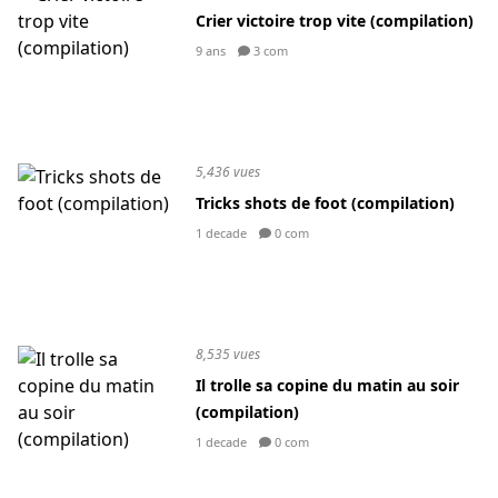
Crier victoire trop vite (compilation)
9 ans
3 com
5,436 vues
Tricks shots de foot (compilation)
1 decade
0 com
8,535 vues
Il trolle sa copine du matin au soir
(compilation)
1 decade
0 com