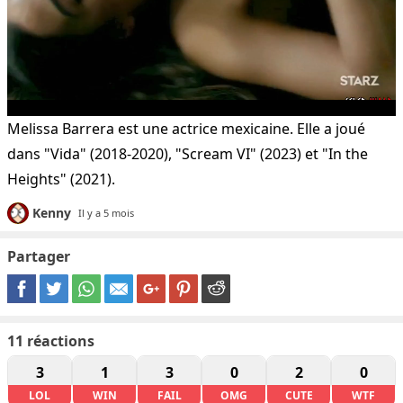
Melissa Barrera est une actrice mexicaine. Elle a joué
dans "Vida" (2018-2020), "Scream VI" (2023) et "In the
Heights" (2021).
Kenny
Il y a 5 mois
Partager
11
réactions
3
1
3
0
2
0
LOL
WIN
FAIL
OMG
CUTE
WTF