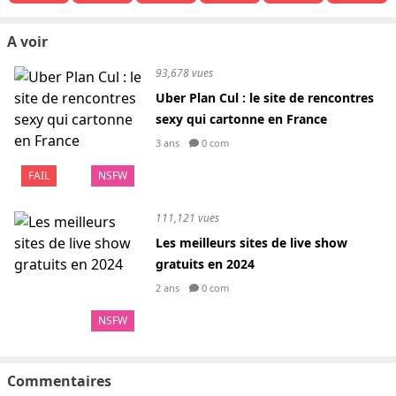
A voir
93,678 vues
Uber Plan Cul : le site de rencontres
sexy qui cartonne en France
3 ans
0 com
FAIL
NSFW
111,121 vues
Les meilleurs sites de live show
gratuits en 2024
2 ans
0 com
NSFW
Commentaires