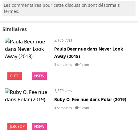
Les commentaires pour cette discussion sont désormais
fermés.
Similaires
3,106 vues
Paula Beer nue dans Never Look
Away (2018)
3 semaines
0 com
CUTE
NSFW
1,779 vues
Ruby O. Fee nue dans Polar (2019)
4 semaines
0 com
JLBCSDP
NSFW