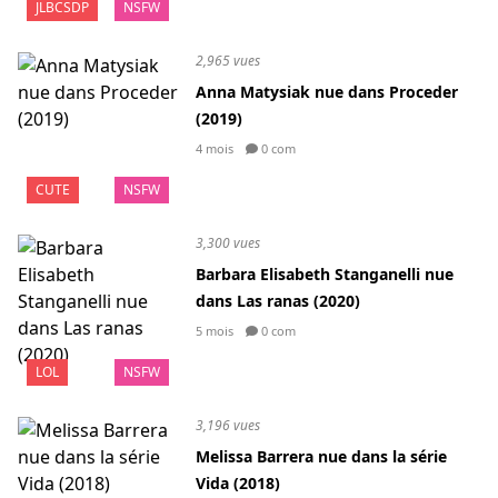
JLBCSDP
NSFW
2,965 vues
Anna Matysiak nue dans Proceder
(2019)
4 mois
0 com
CUTE
NSFW
3,300 vues
Barbara Elisabeth Stanganelli nue
dans Las ranas (2020)
5 mois
0 com
LOL
NSFW
3,196 vues
Melissa Barrera nue dans la série
Vida (2018)