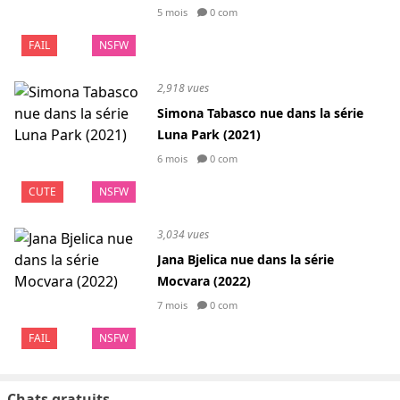
5 mois
0 com
FAIL
NSFW
2,918 vues
Simona Tabasco nue dans la série
Luna Park (2021)
6 mois
0 com
CUTE
NSFW
3,034 vues
Jana Bjelica nue dans la série
Mocvara (2022)
7 mois
0 com
FAIL
NSFW
Chats gratuits