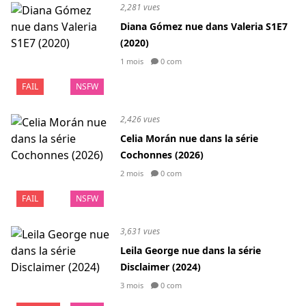
2,281 vues
Diana Gómez nue dans Valeria S1E7
(2020)
1 mois
0 com
FAIL
NSFW
2,426 vues
Celia Morán nue dans la série
Cochonnes (2026)
2 mois
0 com
FAIL
NSFW
3,631 vues
Leila George nue dans la série
Disclaimer (2024)
3 mois
0 com