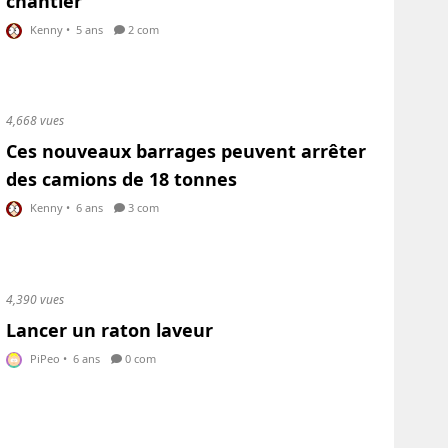
chantier
Kenny
•
5 ans
2 com
4,668 vues
Ces nouveaux barrages peuvent arrêter
des camions de 18 tonnes
Kenny
•
6 ans
3 com
4,390 vues
Lancer un raton laveur
PiPeo
•
6 ans
0 com