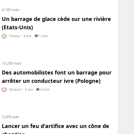
4,185 vues
Un barrage de glace cède sur une rivière
(Etats-Unis)
Timmy
•
4 ans
1 com
13,200 vues
Des automobilistes font un barrage pour
arrêter un conducteur ivre (Pologne)
Terance
•
5 ans
4 com
5,669 vues
Lancer un feu d'artifice avec un cône de