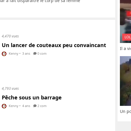
ar a fait disparaître le corp de sa femme
4,470 vues
LOL
Un lancer de couteaux peu convaincant
Il a 
Kenny
•
3 ans
0 com
4,793 vues
Pêche sous un barrage
Kenny
•
4 ans
2 com
Un po