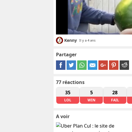
Kenny
Il y a 4 ans
Partager
77
réactions
35
5
28
LOL
WIN
FAIL
A voir