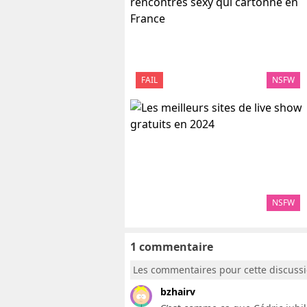
FAIL
NSFW
NSFW
1 commentaire
Les commentaires pour cette discuss
bzhairv