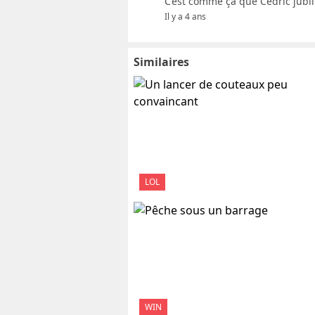
C’est comme ça que Cédric jubill
Il y a 4 ans
Similaires
LOL
WIN