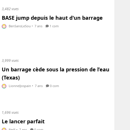
3,482 vues
BASE jump depuis le haut d'un barrage
BenSansLeSou
•
7 ans
1 com
3,999 vues
Un barrage cède sous la pression de l’eau
(Texas)
LionnelJospain
•
7 ans
0 com
1,696 vues
Le lancer parfait
Ne4l
•
7 ans
0 com