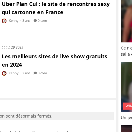
Uber Plan Cul : le site de rencontres sexy
qui cartonne en France
Kenny
•
3 ans
0 com
111,129 vues
Ce n'
salle
Les meilleurs sites de live show gratuits
en 2024
Kenny
•
2 ans
0 com
WI
ion sont désormais fermés.
Un je