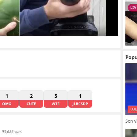
Popu
1
2
5
1
OMG
CUTE
WTF
JLBCSDP
LOL
Son vi
93,686 vues