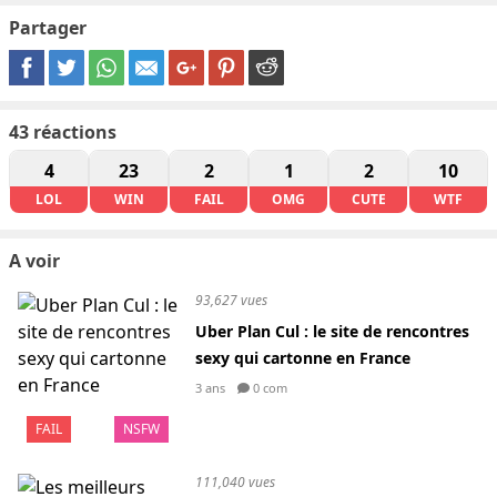
Partager
43
réactions
4
23
2
1
2
10
LOL
WIN
FAIL
OMG
CUTE
WTF
A voir
93,627 vues
Uber Plan Cul : le site de rencontres
sexy qui cartonne en France
3 ans
0 com
FAIL
NSFW
111,040 vues