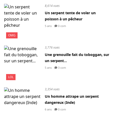
8,614 vues
Un serpent tente de voler un
poisson à un pêcheur
5 ans
0 com
OMG
3,776 vues
Une grenouille fait du toboggan, sur
un serpent...
5 ans
3 com
LOL
3,354 vues
Un homme attrape un serpent
dangereux (Inde)
6 ans
0 com