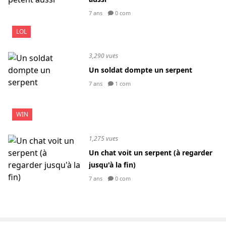
7 ans
0 com
LOL
3,290 vues
Un soldat dompte un serpent
7 ans
1 com
WIN
1,275 vues
Un chat voit un serpent (à regarder
jusqu'à la fin)
7 ans
0 com