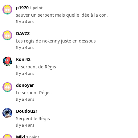
p1970
1 point.
sauver un serpent mais quelle idée à la con.
Il y a 4 ans
DAVZZ
Les regis de nokenny juste en dessous
Il y a 4 ans
Koni42
le serpent de Régis
Il y a 4 ans
donoyer
Le serpent Régis.
Il y a 4 ans
Doudou21
Serpent le Régis
Il y a 4 ans
Mikl
1 point.