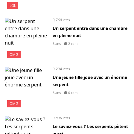
LOL
3,760 vues
Un serpent entre dans une chambre
en pleine nuit
6 ans
2 com
OMG
3,234 vues
Une jeune fille joue avec un énorme
serpent
6 ans
0 com
OMG
3,836 vues
Le saviez-vous ? Les serpents pètent
aussi