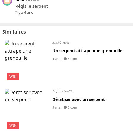
Régis le serpent
Il y a 4 ans
Similaires
3,596 vues
Un serpent attrape une grenouille
4 ans
3 com
WIN
10,297 vues
Dératiser avec un serpent
5 ans
3 com
WIN