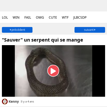
LOL
WIN
FAIL
OMG
CUTE
WTF
JLBCSDP
précédent
suivant
"Sauver" un serpent qui se mange
Kenny
Il y a 4 ans