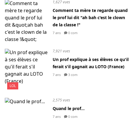
1,627 vues
Comment ta mère te regarde quand
le prof lui dit "ah bah c'est le clown
de la classe !"
7 ans
0 com
7,921 vues
Un prof explique à ses élèves ce qu'il
ferait s'il gagnait au LOTO (France)
7 ans
3 com
LOL
2,575 vues
Quand le prof...
7 ans
0 com