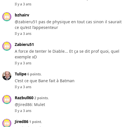
Il y a 3 ans
bzhairv
@zabieru51 pas de physique en tout cas sinon il saurait
ce qu’est l’appesenteur
Il y a 3 ans
Zabieru51
A force de tenter le Diable... Et ça se dit prof quoi, quel
exemple xD
Il y a 3 ans
Tulipe
6 points.
C’est ce que Bane fait à Batman
Il y a 3 ans
Razbull60
2 points.
@Jired86: Mulet
Il y a 3 ans
Jired86
1 point.