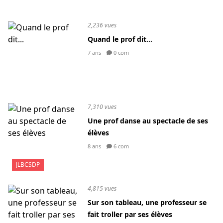
2,236 vues
Quand le prof dit...
7 ans
0 com
7,310 vues
Une prof danse au spectacle de ses
élèves
8 ans
6 com
JLBCSDP
4,815 vues
Sur son tableau, une professeur se
fait troller par ses élèves