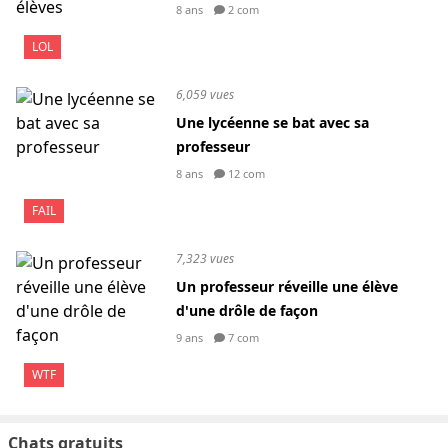
8 ans
2 com
LOL
6,059 vues
Une lycéenne se bat avec sa
professeur
8 ans
12 com
FAIL
7,323 vues
Un professeur réveille une élève
d'une drôle de façon
9 ans
7 com
WTF
Chats gratuits