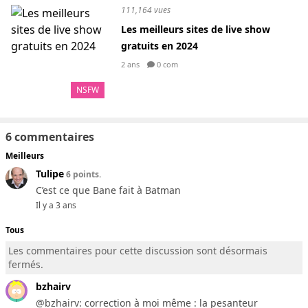
111,164 vues
Les meilleurs sites de live show
gratuits en 2024
2 ans
0 com
NSFW
6 commentaires
Meilleurs
Tulipe
6 points.
C’est ce que Bane fait à Batman
Il y a 3 ans
Tous
Les commentaires pour cette discussion sont désormais
fermés.
bzhairv
@bzhairv: correction à moi même : la pesanteur