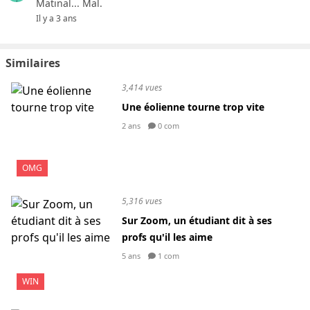
Matinal... Mal.
Il y a 3 ans
Similaires
3,414 vues
Une éolienne tourne trop vite
2 ans
0 com
OMG
5,316 vues
Sur Zoom, un étudiant dit à ses
profs qu'il les aime
5 ans
1 com
WIN