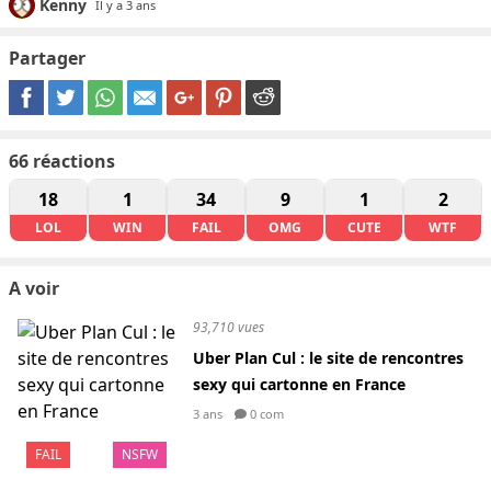
Kenny
Il y a 3 ans
Partager
66
réactions
18
1
34
9
1
2
LOL
WIN
FAIL
OMG
CUTE
WTF
A voir
93,710 vues
Uber Plan Cul : le site de rencontres
sexy qui cartonne en France
3 ans
0 com
FAIL
NSFW