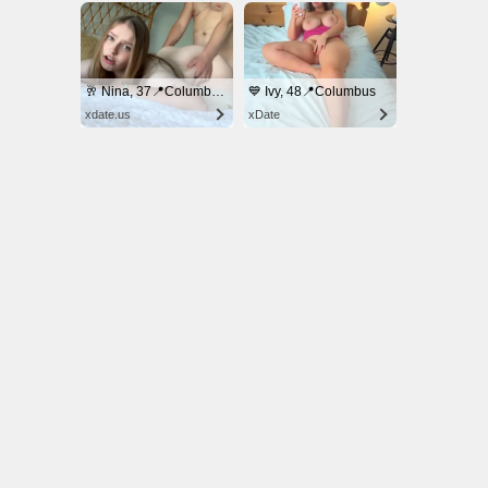
© NoKenny.com 2006/2026
Conditions d'utilisation
•
A propos
•
Contact